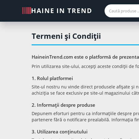
HAINE IN TREND
Termeni şi Condiţii
HaineinTrend.com este o platformă de prezentare
Prin utilizarea site-ului, accepți aceste condiții de
1. Rolul platformei
Site-ul nostru nu vinde direct produsele afișate și 
achiziția se face exclusiv pe site-ul magazinului cătr
2. Informații despre produse
Depunem eforturi pentru ca informațiile despre produ
partenere fără o notificare prealabilă. Informația f
3. Utilizarea conținutului