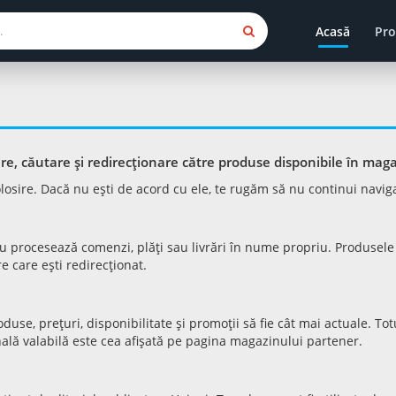
Acasă
Pro
, căutare și redirecționare către produse disponibile în mag
 folosire. Dacă nu ești de acord cu ele, te rugăm să nu continui navig
nu procesează comenzi, plăți sau livrări în nume propriu. Produsele 
e care ești redirecționat.
se, prețuri, disponibilitate și promoții să fie cât mai actuale. Totu
inală valabilă este cea afișată pe pagina magazinului partener.