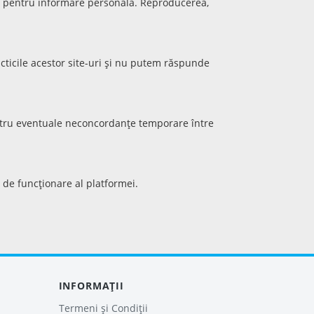
doar pentru informare personală. Reproducerea,
acticile acestor site-uri și nu putem răspunde
entru eventuale neconcordanțe temporare între
 de funcționare al platformei.
INFORMAȚII
Termeni și Condiții