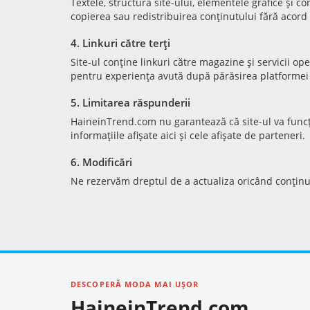
Textele, structura site-ului, elementele grafice și 
copierea sau redistribuirea conținutului fără acord
4. Linkuri către terți
Site-ul conține linkuri către magazine și servicii op
pentru experiența avută după părăsirea platformei
5. Limitarea răspunderii
HaineinTrend.com nu garantează că site-ul va funcț
informațiile afișate aici și cele afișate de parteneri.
6. Modificări
Ne rezervăm dreptul de a actualiza oricând conținutu
DESCOPERĂ MODA MAI UȘOR
HaineinTrend.com