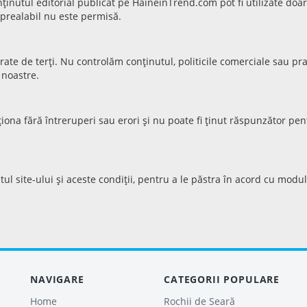
conținutul editorial publicat pe HaineinTrend.com pot fi utilizate 
 prealabil nu este permisă.
erate de terți. Nu controlăm conținutul, politicile comerciale sau pr
 noastre.
iona fără întreruperi sau erori și nu poate fi ținut răspunzător p
l site-ului și aceste condiții, pentru a le păstra în acord cu modul
NAVIGARE
CATEGORII POPULARE
Home
Rochii de Seară