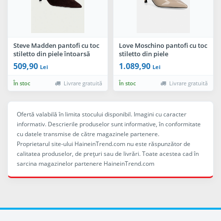
Steve Madden pantofi cu toc
Love Moschino pantofi cu toc
stiletto din piele întoarsă
stiletto din piele
Korra
509,90
1.089,90
Lei
Lei
În stoc
Livrare gratuită
În stoc
Livrare gratuită
Ofertă valabilă în limita stocului disponibil. Imagini cu caracter
informativ. Descrierile produselor sunt informative, în conformitate
cu datele transmise de către magazinele partenere.
Proprietarul site-ului HaineinTrend.com nu este răspunzător de
calitatea produselor, de preţuri sau de livrări. Toate acestea cad în
sarcina magazinelor partenere HaineinTrend.com