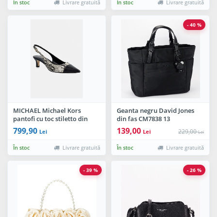
În stoc
Livrare gratuită
În stoc
Livrare gratuită
- 40 %
MICHAEL Michael Kors
Geanta negru David Jones
pantofi cu toc stiletto din
din fas CM7838 13
piele Amara Toe Cap Sling
799,90
139,00
229,00
Lei
Lei
Lei
Pump
În stoc
Livrare gratuită
În stoc
Livrare gratuită
- 39 %
- 26 %