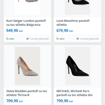
Kurt Geiger London pantofi
Love Moschino pantofi
cu toc stiletto Belgravia
stiletto
Eagle Court Blue
949,90
679,90
Lei
Lei
În stoc
Livrare gratuită
În stoc
Livrare gratuită
Steve Madden pantofi cu toc
MICHAEL Michael Kors
stiletto Thrive-R
pantofi cu toc stiletto din
piele întoarsă Elyse High
709,90
799,90
Lei
Lei
Pump