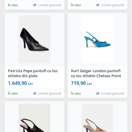
În stoc
Livrare gratuită
În stoc
Livrare gratuită
Patrizia Pepe pantofi cu toc
Kurt Geiger London pantofi
stiletto din piele
cu toc stiletto Chelsea Point
Slingback
1.649,90
719,90
Lei
Lei
În stoc
Livrare gratuită
În stoc
Livrare gratuită