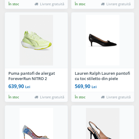
În stoc
Livrare gratuită
În stoc
Livrare gratuită
Puma pantofi de alergat
Lauren Ralph Lauren pantofi
ForeverRun NITRO 2
cu toc stiletto din piele
Adrienne
639,90
569,90
Lei
Lei
În stoc
Livrare gratuită
În stoc
Livrare gratuită