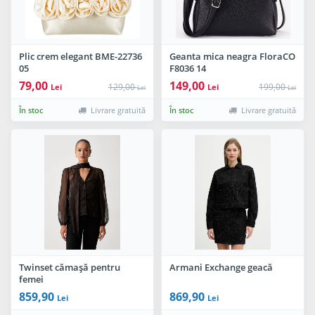
Plic crem elegant BME-22736
Geanta mica neagra FloraCO
05
F8036 14
79,00
149,00
129,00
199,00
Lei
Lei
Lei
Lei
În stoc
Livrare gratuită
În stoc
Livrare gratuită
Twinset cămașă pentru
Armani Exchange geacă
femei
859,90
869,90
Lei
Lei