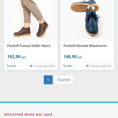
Pantofi Casual Debir Maro
Pantofi Munela Bleumarin
192,99
149,99
Lei
Lei
În stoc
Livrare gratuită
În stoc
Livrare gratuită
1
Înainte
DESCOPERĂ MODA MAI UȘOR