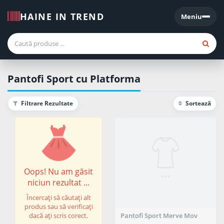
HAINE IN TREND
Meniu
Meniu
Pantofi Sport cu Platforma
Filtrare Rezultate
Sortează
Oops! Nu am găsit
niciun rezultat ...
Încercați să căutați alt
produs sau să verificați
dacă ați scris corect.
Pantofi Sport Merve Mov