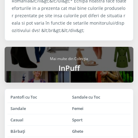
Romania&lt;/li&gt;&lt;/ul&gt;* Echipa noastra face toate
eforturile in a prezenta cat mai bine culorile produselo
r prezentate pe site insa culorile pot diferi de situatia r
eala si pot varia în functie de setarile monitorului/disp
ozitivului dvs! &lt;br&gt;&lt;/div&gt;
Mai multe din Colecția
InPuff
Pantofi cu Toc
Sandale cu Toc
Sandale
Femei
Casual
Sport
Bărbaţi
Ghete