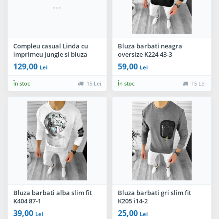
Compleu casual Linda cu
Bluza barbati neagra
imprimeu jungle si bluza
oversize K224 43-3
asimetrica By InPuff
129,00
59,00
Lei
Lei
În stoc
15 Lei
În stoc
15 Lei
Bluza barbati alba slim fit
Bluza barbati gri slim fit
K404 87-1
K205 i14-2
39,00
25,00
Lei
Lei