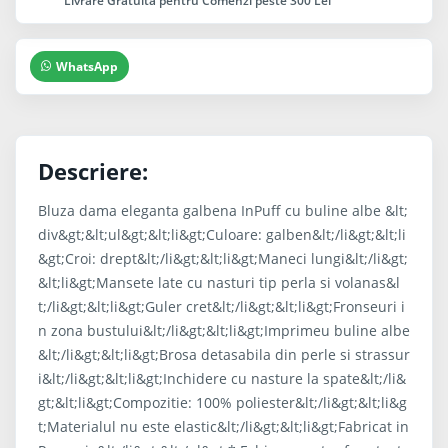
Livrare Gratuita pentru Comenzi peste 300 Lei
WhatsApp
Descriere:
Bluza dama eleganta galbena InPuff cu buline albe &lt;
div&gt;&lt;ul&gt;&lt;li&gt;Culoare: galben&lt;/li&gt;&lt;li
&gt;Croi: drept&lt;/li&gt;&lt;li&gt;Maneci lungi&lt;/li&gt;
&lt;li&gt;Mansete late cu nasturi tip perla si volanas&l
t;/li&gt;&lt;li&gt;Guler cret&lt;/li&gt;&lt;li&gt;Fronseuri i
n zona bustului&lt;/li&gt;&lt;li&gt;Imprimeu buline albe
&lt;/li&gt;&lt;li&gt;Brosa detasabila din perle si strassur
i&lt;/li&gt;&lt;li&gt;Inchidere cu nasture la spate&lt;/li&
gt;&lt;li&gt;Compozitie: 100% poliester&lt;/li&gt;&lt;li&g
t;Materialul nu este elastic&lt;/li&gt;&lt;li&gt;Fabricat in