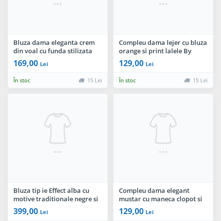
Bluza dama eleganta crem
Compleu dama lejer cu bluza
din voal cu funda stilizata
orange si print lalele By
InPuff
169,00
129,00
Lei
Lei
În stoc
15 Lei
În stoc
15 Lei
Bluza tip ie Effect alba cu
Compleu dama elegant
motive traditionale negre si
mustar cu maneca clopot si
albastre
flori 3D By InPuff
399,00
129,00
Lei
Lei