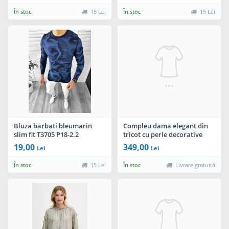
În stoc
15 Lei
În stoc
15 Lei
Bluza barbati bleumarin
Compleu dama elegant din
slim fit T3705 P18-2.2
tricot cu perle decorative
19,00
349,00
Lei
Lei
În stoc
15 Lei
În stoc
Livrare gratuită