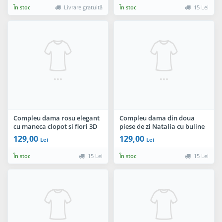
În stoc
Livrare gratuită
În stoc
15 Lei
Compleu dama rosu elegant
Compleu dama din doua
cu maneca clopot si flori 3D
piese de zi Natalia cu buline
By InPuff
By InPuff
129,00
129,00
Lei
Lei
În stoc
15 Lei
În stoc
15 Lei