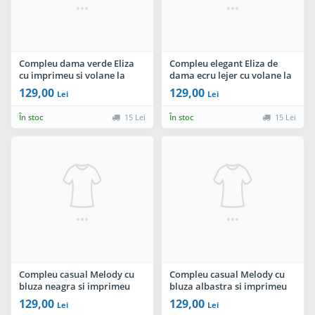
Compleu dama verde Eliza
Compleu elegant Eliza de
cu imprimeu si volane la
dama ecru lejer cu volane la
maneci By InPuff
maneci By InPuff
129,00
129,00
Lei
Lei
În stoc
15 Lei
În stoc
15 Lei
Compleu casual Melody cu
Compleu casual Melody cu
bluza neagra si imprimeu
bluza albastra si imprimeu
floral By InPuff
floral By InPuff
129,00
129,00
Lei
Lei