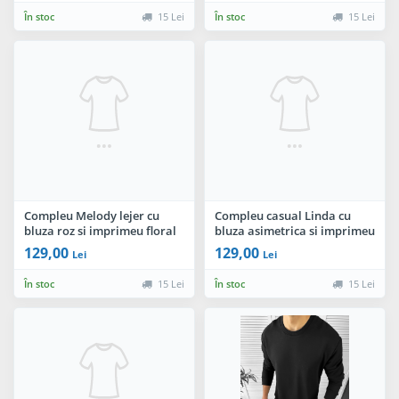
În stoc
15 Lei
În stoc
15 Lei
Compleu Melody lejer cu
Compleu casual Linda cu
bluza roz si imprimeu floral
bluza asimetrica si imprimeu
By InPuff
floral By InPuff
129,00
129,00
Lei
Lei
În stoc
15 Lei
În stoc
15 Lei