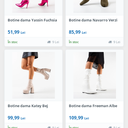
Botine dama Yassin Fuchsia
Botine dama Navarro Verzi
51,99
85,99
Lei
Lei
În stoc
9 Lei
În stoc
9 Lei
Botine dama Katey Bej
Botine dama Freeman Albe
99,99
109,99
Lei
Lei
În stoc
9 Lei
În stoc
9 Lei