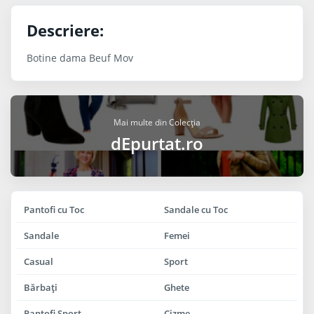
Descriere:
Botine dama Beuf Mov
Mai multe din Colecția
dEpurtat.ro
Pantofi cu Toc
Sandale cu Toc
Sandale
Femei
Casual
Sport
Bărbaţi
Ghete
Pantofi Sport
Cizme