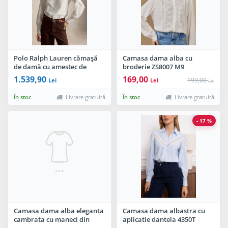
Polo Ralph Lauren cămașă
Camasa dama alba cu
de damă cu amestec de
broderie ZS8007 M9
mătase
1.539,90
169,00
199,00
Lei
Lei
Lei
În stoc
Livrare gratuită
În stoc
Livrare gratuită
- 17 %
Camasa dama alba eleganta
Camasa dama albastra cu
cambrata cu maneci din
aplicatie dantela 4350T
dantela