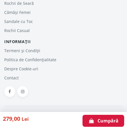
Rochii de Seară
Cămăși Femei
Sandale cu Toc
Rochii Casual
INFORMAȚII
Termeni și Condiții
Politica de Confidențialitate
Despre Cookie-uri
Contact
HaineinTrend.com © 2026. Haine - Reduceri, Oferte şi Promoţii Online
279,00
Lei
Articole
Despre noi
Contact
Cumpără