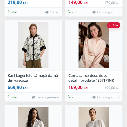
219,00
149,00
179,00
Lei
Lei
Lei
În stoc
15 Lei
În stoc
Livrare gratuită
- 16 %
Karl Lagerfeld cămașă damă
Camasa roz deschis cu
din vâscoză
detalii brodate 4857TPINK
M8
669,90
169,00
199,00
Lei
Lei
Lei
În stoc
Livrare gratuită
În stoc
Livrare gratuită