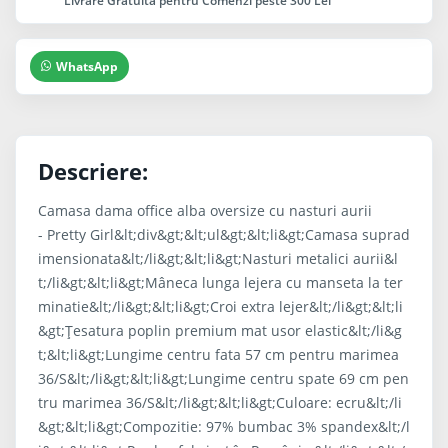
Livrare Gratuita pentru Comenzi peste 300 Lei
WhatsApp
Descriere:
Camasa dama office alba oversize cu nasturi aurii
- Pretty Girl&lt;div&gt;&lt;ul&gt;&lt;li&gt;Camasa suprad
imensionata&lt;/li&gt;&lt;li&gt;Nasturi metalici aurii&l
t;/li&gt;&lt;li&gt;Mâneca lunga lejera cu manseta la ter
minatie&lt;/li&gt;&lt;li&gt;Croi extra lejer&lt;/li&gt;&lt;li
&gt;Țesatura poplin premium mat usor elastic&lt;/li&g
t;&lt;li&gt;Lungime centru fata 57 cm pentru marimea
36/S&lt;/li&gt;&lt;li&gt;Lungime centru spate 69 cm pen
tru marimea 36/S&lt;/li&gt;&lt;li&gt;Culoare: ecru&lt;/li
&gt;&lt;li&gt;Compozitie: 97% bumbac 3% spandex&lt;/l