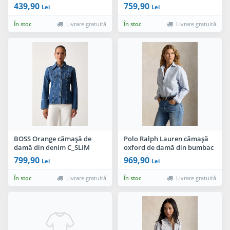
439,90
759,90
Lei
Lei
În stoc
Livrare gratuită
În stoc
Livrare gratuită
BOSS Orange cămașă de
Polo Ralph Lauren cămașă
damă din denim C_SLIM
oxford de damă din bumbac
SHIRT
799,90
969,90
Lei
Lei
În stoc
Livrare gratuită
În stoc
Livrare gratuită