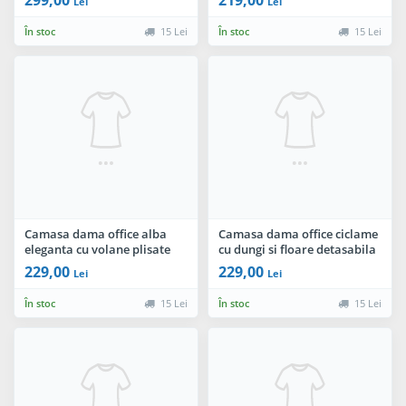
Lei
Lei
În stoc
15 Lei
În stoc
15 Lei
Camasa dama office alba
Camasa dama office ciclame
eleganta cu volane plisate
cu dungi si floare detasabila
229,00
229,00
Lei
Lei
În stoc
15 Lei
În stoc
15 Lei