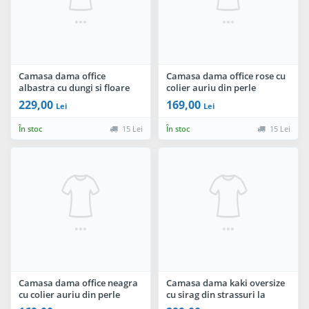
Camasa dama office
Camasa dama office rose cu
albastra cu dungi si floare
colier auriu din perle
detasabila
229,00
169,00
Lei
Lei
În stoc
15 Lei
În stoc
15 Lei
Camasa dama office neagra
Camasa dama kaki oversize
cu colier auriu din perle
cu sirag din strassuri la
mansete