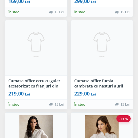
169,00
299,00
Lei
Lei
În stoc
15 Lei
În stoc
15 Lei
Camasa office ecru cu guler
Camasa office fucsia
accesorizat cu franjuri din
cambrata cu nasturi aurii
perle
219,00
229,00
Lei
Lei
În stoc
15 Lei
În stoc
15 Lei
- 16 %