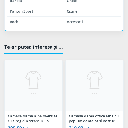
Bărbaţi
Ghete
Pantofi Sport
Cizme
Rochii
Accesorii
Te-ar putea interesa şi ...
Camasa dama alba oversize
Camasa dama office alba cu
cu sirag din strassuri la
peplum dantelat si nasturi
mansete
pretiosi
299,00
219,00