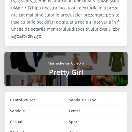
i&gt;&lt;li&gt;Produs fabricat în România.&lt;/li&gt;&lt;/
ul&gt; * Echipa noastra face toate eforturile in a preze
nta cat mai bine culorile produselor prezentate pe site
insa culorile pot diferi de situatia reala si pot varia în f
unctie de setarile monitorului/dispozitivului dvs! &lt;br
&gt;&lt;/div&gt;
Mai multe din Colecția
Pretty Girl
Pantofi cu Toc
Sandale cu Toc
Sandale
Femei
Casual
Sport