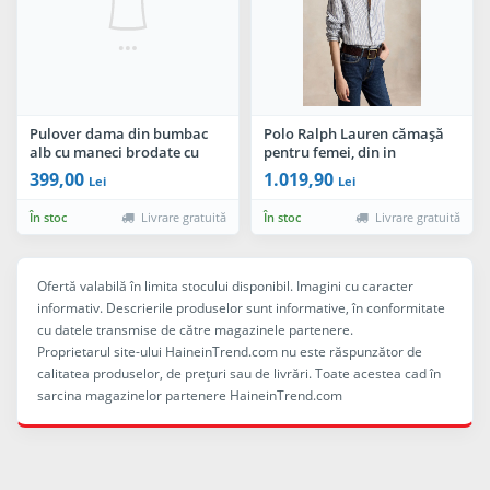
Pulover dama din bumbac
Polo Ralph Lauren cămașă
alb cu maneci brodate cu
pentru femei, din in
bujori bordo si insertie tip
399,00
1.019,90
Lei
Lei
camasa
În stoc
Livrare gratuită
În stoc
Livrare gratuită
Ofertă valabilă în limita stocului disponibil. Imagini cu caracter
informativ. Descrierile produselor sunt informative, în conformitate
cu datele transmise de către magazinele partenere.
Proprietarul site-ului HaineinTrend.com nu este răspunzător de
calitatea produselor, de preţuri sau de livrări. Toate acestea cad în
sarcina magazinelor partenere HaineinTrend.com