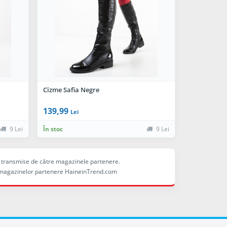
Cizme Safia Negre
139,99
Lei
9 Lei
În stoc
9 Lei
ele transmise de către magazinele partenere.
ina magazinelor partenere HaineinTrend.com