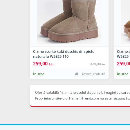
Cizme scurte kaki deschis din piele
Cizme s
naturala W5825 110
W5825 
259,00
259,0
379,00
Lei
Lei
În stoc
Livrare gratuită
În stoc
Ofertă valabilă în limita stocului disponibil. Imagini cu ca
Proprietarul site-ului HaineinTrend.com nu este răspunzăto