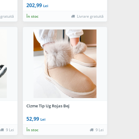
202,99
Lei
 gratuită
În stoc
Livrare gratuită
Cizme Tip Ug Rojas Bej
52,99
Lei
9 Lei
În stoc
9 Lei