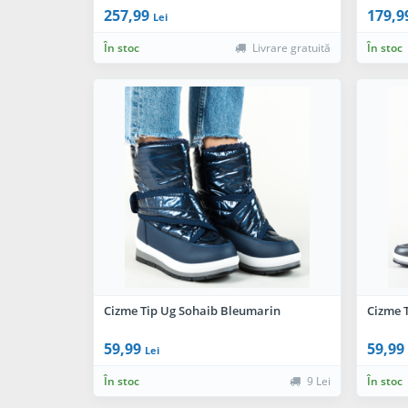
257,99
179,9
Lei
În stoc
Livrare gratuită
În stoc
Cizme Tip Ug Sohaib Bleumarin
Cizme T
59,99
59,99
Lei
În stoc
9 Lei
În stoc