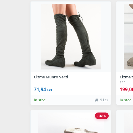
Cizme Munro Verzi
Cizme t
111
71,94
199,0
Lei
În stoc
9 Lei
În stoc
- 32 %