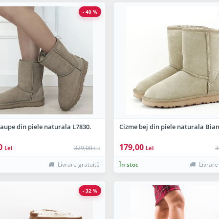
- 40 %
aupe din piele naturala L7830.
Cizme bej din piele naturala Bia
0
179,00
329,00
3
Lei
Lei
Lei
Livrare gratuită
În stoc
Livrare
- 32 %