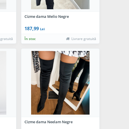
Cizme dama Melio Negre
187,99
Lei
 gratuită
În stoc
Livrare gratuită
Cizme dama Neelam Negre