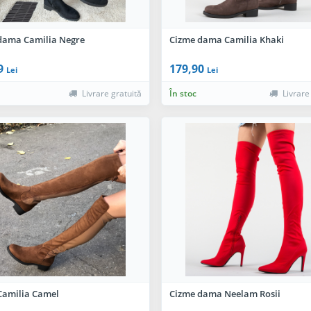
dama Camilia Negre
Cizme dama Camilia Khaki
9
179,90
Lei
Lei
Livrare gratuită
În stoc
Livrare
Camilia Camel
Cizme dama Neelam Rosii