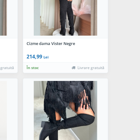
Cizme dama Vister Negre
214,99
Lei
 gratuită
În stoc
Livrare gratuită