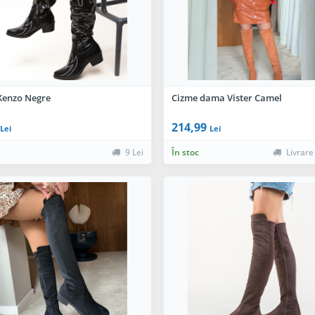
Kenzo Negre
Cizme dama Vister Camel
214,99
Lei
Lei
9 Lei
În stoc
Livrare