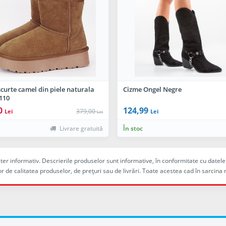
curte camel din piele naturala
Cizme Ongel Negre
110
0
124,99
379,00
Lei
Lei
Lei
Livrare gratuită
În stoc
racter informativ. Descrierile produselor sunt informative, în conformitate cu dat
r de calitatea produselor, de preţuri sau de livrări. Toate acestea cad în sarc