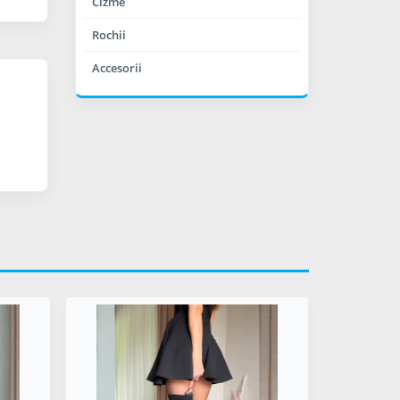
Cizme
Rochii
Accesorii