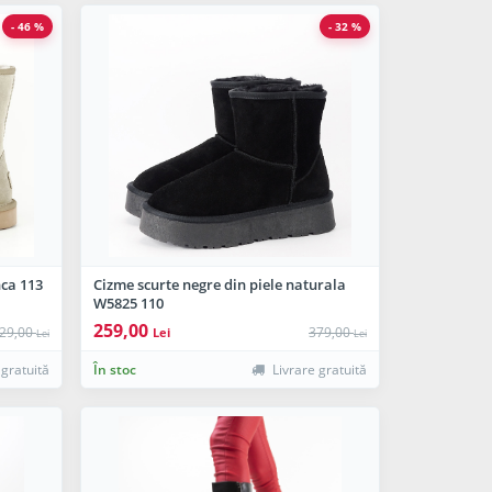
- 46 %
- 32 %
nca 113
Cizme scurte negre din piele naturala
W5825 110
259,00
29,00
379,00
Lei
Lei
Lei
 gratuită
În stoc
Livrare gratuită