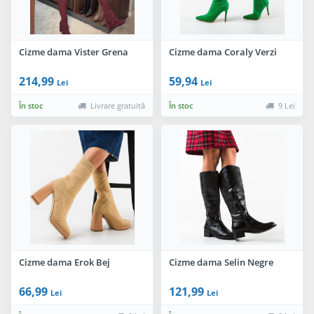
Cizme dama Vister Grena
Cizme dama Coraly Verzi
214,99
59,94
Lei
Lei
În stoc
Livrare gratuită
În stoc
9 Lei
Cizme dama Erok Bej
Cizme dama Selin Negre
66,99
121,99
Lei
Lei