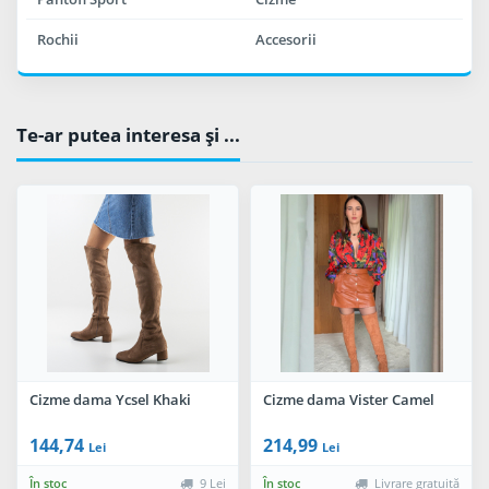
Rochii
Accesorii
Te-ar putea interesa şi ...
Cizme dama Ycsel Khaki
Cizme dama Vister Camel
144,74
214,99
Lei
Lei
În stoc
9 Lei
În stoc
Livrare gratuită