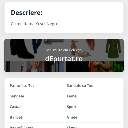
Descriere:
Cizme dama Ycsel Negre
Mai multe din Colecția
dEpurtat.ro
Pantofi cu Toc
Sandale cu Toc
Sandale
Femei
Casual
Sport
Bărbaţi
Ghete
Pantofi Sport
Cizme