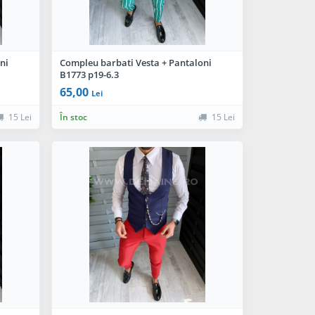
ni
Compleu barbati Vesta + Pantaloni
B1773 p19-6.3
65,00
Lei
15 Lei
În stoc
15 Lei