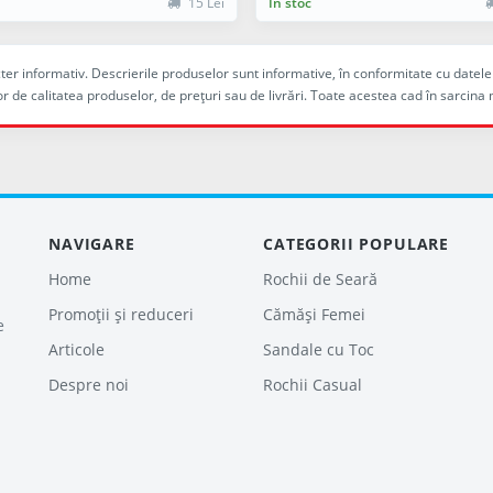
15 Lei
În stoc
racter informativ. Descrierile produselor sunt informative, în conformitate cu dat
r de calitatea produselor, de preţuri sau de livrări. Toate acestea cad în sarc
NAVIGARE
CATEGORII POPULARE
Home
Rochii de Seară
Promoții și reduceri
Cămăși Femei
e
Articole
Sandale cu Toc
Despre noi
Rochii Casual