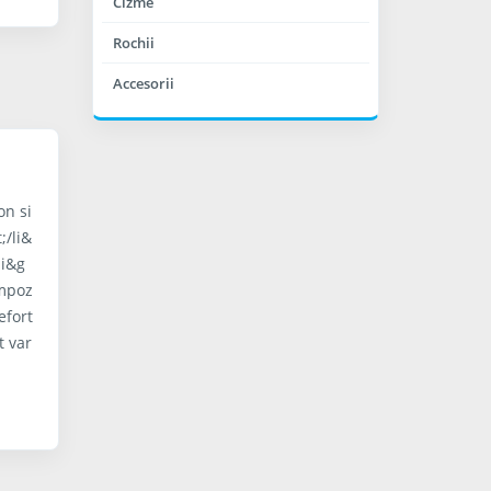
Cizme
Rochii
Accesorii
on si
;/li&
li&g
ompoz
efort
t var