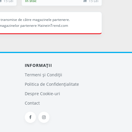
15 Lei
În stoc
15 Lei
ele transmise de către magazinele partenere.
ina magazinelor partenere HaineinTrend.com
INFORMAȚII
Termeni și Condiții
Politica de Confidențialitate
Despre Cookie-uri
Contact