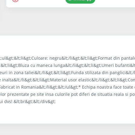
;ul&gt;&lt;li&gt;Culoare: negru&lt;/li&gt;&lt;li&gt;Format din pantal
gt;&lt;li&gt;Bluza cu maneca lunga&lt;/li&gt;&lt;li&gt;Umeri bufanti&lt
euri in zona taliei&lt;/li&gt;&lt;li&gt;Funda stilizata din panglici&lt;/
e inalta&lt;/li&gt;&lt;li&gt;Material usor elastic&lt;/li&gt;&lt;li&gt;C
;Fabricat in Romania&lt;/li&gt;&lt;/ul&gt;* Echipa noastra face toate 
or prezentate pe site insa culorile pot diferi de situatia reala si po
ui dvs! &lt;br&gt;&lt;/div&gt;