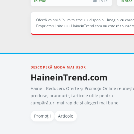
În stoc
15 Lei
În stoc
Ofertă valabilă în limita stocului disponibil. Imagini cu ca
Proprietarul site-ului HaineinTrend.com nu este răspunzăto
DESCOPERĂ MODA MAI UȘOR
HaineinTrend.com
Haine - Reduceri, Oferte şi Promoţii Online reuneșt
produse, branduri și articole utile pentru
cumpărături mai rapide și alegeri mai bune.
Promoții
Articole