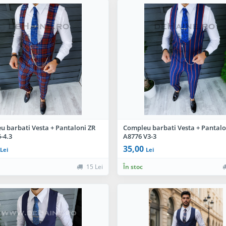
u barbati Vesta + Pantaloni ZR
Compleu barbati Vesta + Pantalo
-4.3
A8776 V3-3
35,00
Lei
Lei
15 Lei
În stoc