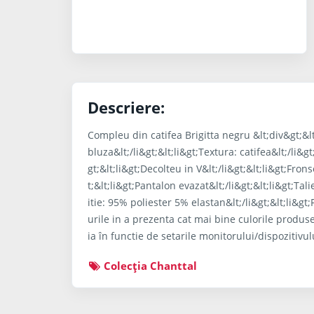
Descriere:
Compleu din catifea Brigitta negru &lt;div&gt;&lt
bluza&lt;/li&gt;&lt;li&gt;Textura: catifea&lt;/li&
gt;&lt;li&gt;Decolteu in V&lt;/li&gt;&lt;li&gt;Frons
t;&lt;li&gt;Pantalon evazat&lt;/li&gt;&lt;li&gt;Tali
itie: 95% poliester 5% elastan&lt;/li&gt;&lt;li&gt
urile in a prezenta cat mai bine culorile produsel
ia în functie de setarile monitorului/dispozitivul
Colecţia Chanttal