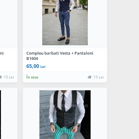
ni
Compleu barbati Vesta + Pantaloni
B1604
65,00
Lei
15 Lei
În stoc
15 Lei