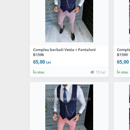
Compleu barbati Vesta + Pantaloni
Comple
B1596
B1599
65,00
65,00
Lei
În stoc
15 Lei
În stoc