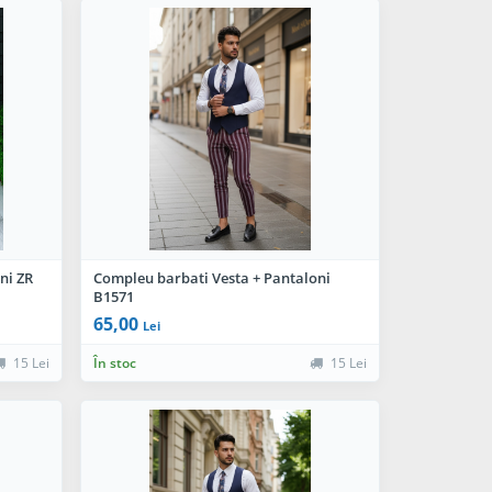
ni ZR
Compleu barbati Vesta + Pantaloni
B1571
65,00
Lei
15 Lei
În stoc
15 Lei