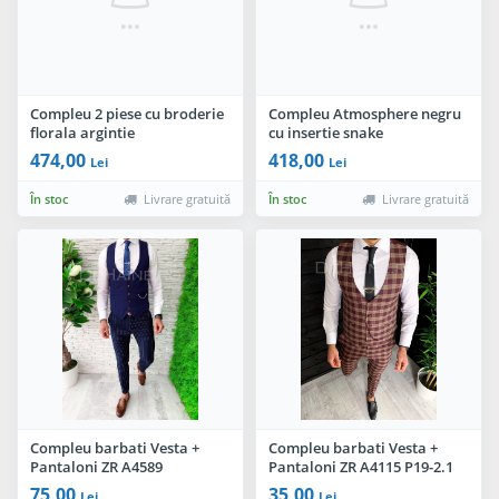
Compleu 2 piese cu broderie
Compleu Atmosphere negru
florala argintie
cu insertie snake
474,00
418,00
Lei
Lei
În stoc
Livrare gratuită
În stoc
Livrare gratuită
Compleu barbati Vesta +
Compleu barbati Vesta +
Pantaloni ZR A4589
Pantaloni ZR A4115 P19-2.1
75,00
35,00
Lei
Lei