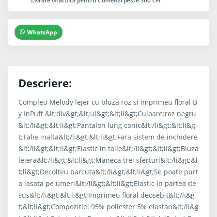
Livrare Gratuita pentru Comenzi peste 300 Lei
WhatsApp
Descriere:
Compleu Melody lejer cu bluza roz si imprimeu floral B
y InPuff &lt;div&gt;&lt;ul&gt;&lt;li&gt;Culoare:roz negru
&lt;/li&gt;&lt;li&gt;Pantalon lung conic&lt;/li&gt;&lt;li&g
t;Talie inalta&lt;/li&gt;&lt;li&gt;Fara sistem de inchidere
&lt;/li&gt;&lt;li&gt;Elastic in talie&lt;/li&gt;&lt;li&gt;Bluza
lejera&lt;/li&gt;&lt;li&gt;Maneca trei sferturi&lt;/li&gt;&l
t;li&gt;Decolteu barcuta&lt;/li&gt;&lt;li&gt;Se poate purt
a lasata pe umeri&lt;/li&gt;&lt;li&gt;Elastic in partea de
sus&lt;/li&gt;&lt;li&gt;Imprimeu floral deosebit&lt;/li&g
t;&lt;li&gt;Compozitie: 95% poliester 5% elastan&lt;/li&g