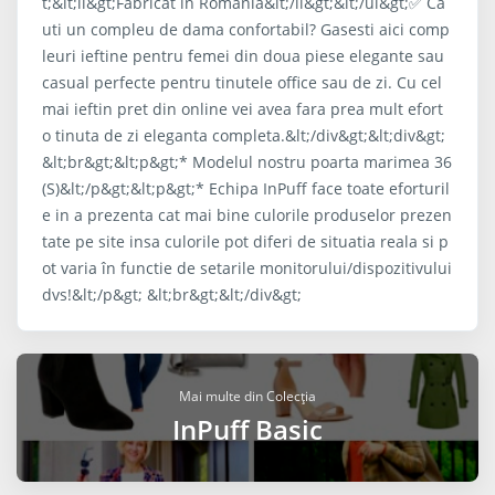
t;&lt;li&gt;Fabricat in Romania&lt;/li&gt;&lt;/ul&gt;✅ Ca
uti un compleu de dama confortabil? Gasesti aici comp
leuri ieftine pentru femei din doua piese elegante sau
casual perfecte pentru tinutele office sau de zi. Cu cel
mai ieftin pret din online vei avea fara prea mult efort
o tinuta de zi eleganta completa.&lt;/div&gt;&lt;div&gt;
&lt;br&gt;&lt;p&gt;* Modelul nostru poarta marimea 36
(S)&lt;/p&gt;&lt;p&gt;* Echipa InPuff face toate eforturil
e in a prezenta cat mai bine culorile produselor prezen
tate pe site insa culorile pot diferi de situatia reala si p
ot varia în functie de setarile monitorului/dispozitivului
dvs!&lt;/p&gt; &lt;br&gt;&lt;/div&gt;
Mai multe din Colecția
InPuff Basic