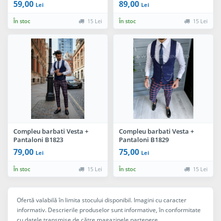
59,00
89,00
Lei
Lei
În stoc
15 Lei
În stoc
15 Lei
Compleu barbati Vesta +
Compleu barbati Vesta +
Pantaloni B1823
Pantaloni B1829
79,00
75,00
Lei
Lei
În stoc
15 Lei
În stoc
15 Lei
Ofertă valabilă în limita stocului disponibil. Imagini cu caracter
informativ. Descrierile produselor sunt informative, în conformitate
cu datele transmise de către magazinele partenere.