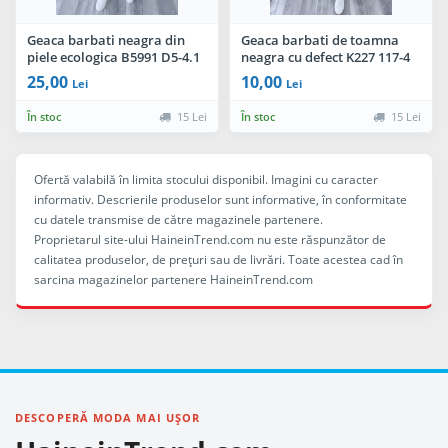
Geaca barbati neagra din
Geaca barbati de toamna
piele ecologica B5991 D5-4.1
neagra cu defect K227 117-4
25,00
10,00
Lei
Lei
În stoc
15 Lei
În stoc
15 Lei
Ofertă valabilă în limita stocului disponibil. Imagini cu caracter
informativ. Descrierile produselor sunt informative, în conformitate
cu datele transmise de către magazinele partenere.
Proprietarul site-ului HaineinTrend.com nu este răspunzător de
calitatea produselor, de preţuri sau de livrări. Toate acestea cad în
sarcina magazinelor partenere HaineinTrend.com
DESCOPERĂ MODA MAI UȘOR