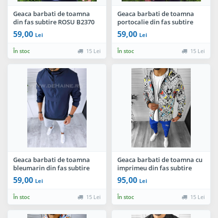
Geaca barbati de toamna
Geaca barbati de toamna
din fas subtire ROSU B2370
portocalie din fas subtire
P10-1
B2370 P12
59,00
59,00
Lei
Lei
În stoc
15 Lei
În stoc
15 Lei
Geaca barbati de toamna
Geaca barbati de toamna cu
bleumarin din fas subtire
imprimeu din fas subtire
B2370 O4-1
B2510 O5-2
59,00
95,00
Lei
Lei
În stoc
15 Lei
În stoc
15 Lei