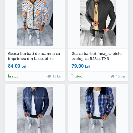
Geaca barbati de toamna cu
Geaca barbati neagra piele
imprimeu din fas subtire
ecologica B2844 T9-3
B2511 O5-5.3
84,00
79,00
Lei
Lei
În stoc
15 Lei
În stoc
15 Lei