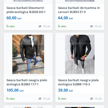
Geaca barbati bleumarin
Geaca barbati de toamna in
piele ecologica B2828 D0-1
carouri B2853 Z1-5
60,00
64,00
Lei
Lei
În stoc
15 Lei
În stoc
15 Lei
Geaca barbati neagra piele
Geaca barbati neagra piele
ecologica B2863 117-1
ecologica b2888 116-3
105,00
39,00
Lei
Lei
În stoc
15 Lei
În stoc
15 Lei