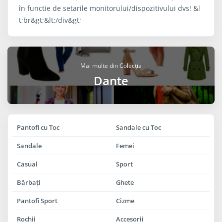
în functie de setarile monitorului/dispozitivului dvs! &l
t;br&gt;&lt;/div&gt;
Mai multe din Colecția
Dante
Pantofi cu Toc
Sandale cu Toc
Sandale
Femei
Casual
Sport
Bărbaţi
Ghete
Pantofi Sport
Cizme
Rochii
Accesorii