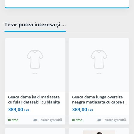
Te-ar putea interesa şi ...
Geaca dama kaki matlasata
Geaca dama lunga oversize
cu fular detasabil cu blanita
neagra matlasata cu capse si
cordon in talie
389,00
389,00
Lei
Lei
În stoc
Livrare gratuită
În stoc
Livrare gratuită