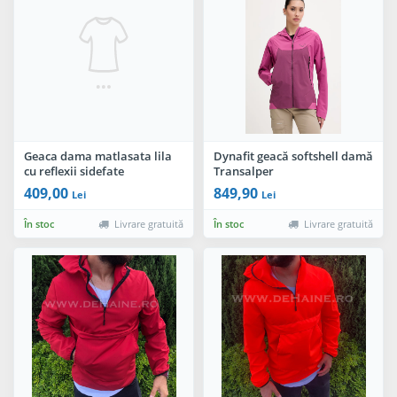
Geaca dama matlasata lila
Dynafit geacă softshell damă
cu reflexii sidefate
Transalper
409,00
849,90
Lei
Lei
În stoc
Livrare gratuită
În stoc
Livrare gratuită