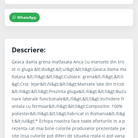
WhatsApp
Descriere:
Geaca dama grena matlasata Anca cu mansete din tric
ot si gluga &lt;div&gt;&lt;ul&gt;&lt;li&gt;Geaca dama ma
tlatasa &lt;/li&gt;&lt;li&gt;Culoare: grena&lt;/li&gt;&lt;li
&gt;Croi: lejer&lt;/li&gt;&lt;li&gt;Mansete late din tricot
&lt;/li&gt;&lt;li&gt;Prezinta gluga&lt;/li&gt;&lt;li&gt;Buzu
nare laterale functionale&lt;/li&gt;&lt;li&gt;Inchidere fr
ontala cu fermoar&lt;/li&gt;&lt;li&gt;Compozitie: 100%
poliester&lt;/li&gt;&lt;li&gt;Fabricat in Romania&lt;/li&g
t;&lt;/ul&gt;* Echipa noastra face toate eforturile in a p
rezenta cat mai bine culorile produselor prezentate pe
site insa culorile pot diferi de situatia reala si pot varia