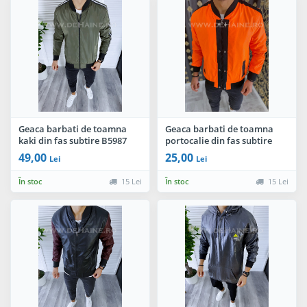
Geaca barbati de toamna
Geaca barbati de toamna
kaki din fas subtire B5987
portocalie din fas subtire
O3-2.2
B5982 18-2.2
49,00
25,00
Lei
Lei
În stoc
15 Lei
În stoc
15 Lei