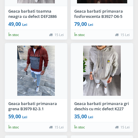
Geaca barbati toamna
Geaca barbati primavara
neagra cu defect DEF2886
fosforescenta B3927 O6-5
D0-1
49,00
79,00
Lei
Lei
În stoc
15 Lei
În stoc
15 Lei
Geaca barbati primavara
Geaca barbati primavara gri
grena B3979 82-3.1
deschis cu mic defect K227
O3-4.2
59,00
35,00
Lei
Lei
În stoc
15 Lei
În stoc
15 Lei