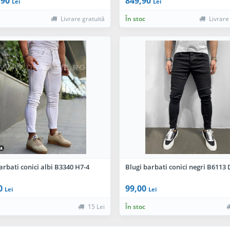
,90
849,90
Lei
Lei
Livrare gratuită
În stoc
Livrare
arbati conici albi B3340 H7-4
Blugi barbati conici negri B6113 
0
99,00
Lei
Lei
15 Lei
În stoc