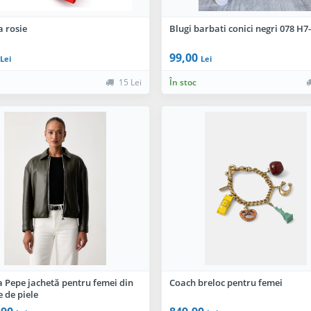
a rosie
Blugi barbati conici negri 078 H7
99,00
Lei
Lei
15 Lei
În stoc
a Pepe jachetă pentru femei din
Coach breloc pentru femei
e de piele