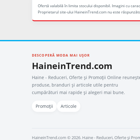
Ofertă valabilă în limita stocului disponibil. Imagini cu ca
Proprietarul site-ului HaineinTrend.com nu este răspunzăto
DESCOPERĂ MODA MAI UȘOR
HaineinTrend.com
Haine - Reduceri, Oferte şi Promoţii Online reuneșt
produse, branduri și articole utile pentru
cumpărături mai rapide și alegeri mai bune.
Promoții
Articole
HaineinTrend.com © 2026. Haine - Reduceri, Oferte şi Prom