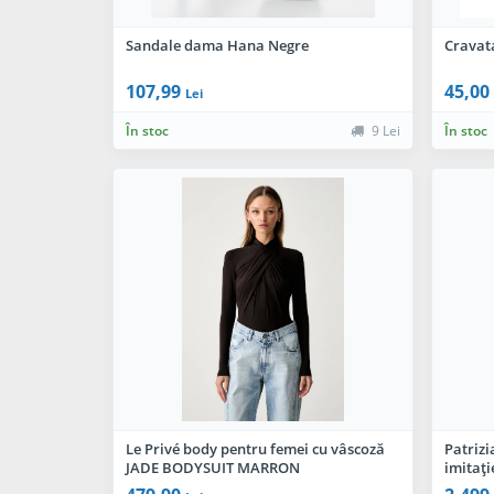
Sandale dama Hana Negre
Cravat
107,99
45,00
Lei
În stoc
9 Lei
În stoc
Le Privé body pentru femei cu vâscoză
Patrizi
JADE BODYSUIT MARRON
imitați