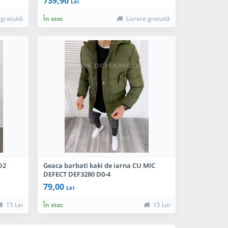
739,90
Lei
 gratuită
În stoc
Livrare gratuită
D2
Geaca barbati kaki de iarna CU MIC
DEFECT DEF3280 D0-4
79,00
Lei
15 Lei
În stoc
15 Lei