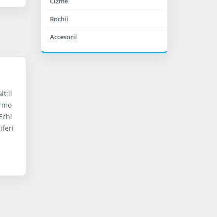
Cizme
Rochii
Accesorii
lt;li
ermo
Echi
iferi