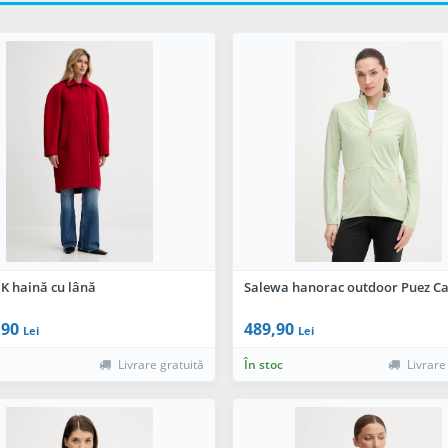
 K haină cu lână
Salewa hanorac outdoor Puez 
,90
489,90
Lei
Lei
Livrare gratuită
În stoc
Livrare