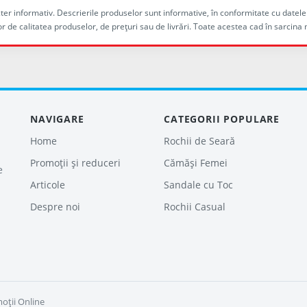
racter informativ. Descrierile produselor sunt informative, în conformitate cu dat
r de calitatea produselor, de preţuri sau de livrări. Toate acestea cad în sarc
NAVIGARE
CATEGORII POPULARE
Home
Rochii de Seară
Promoții și reduceri
Cămăși Femei
e
Articole
Sandale cu Toc
Despre noi
Rochii Casual
oţii Online