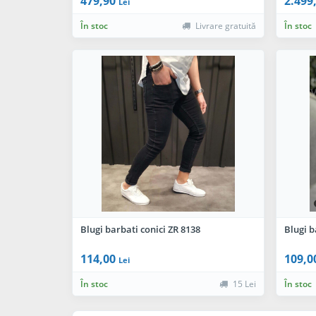
479,90
2.499
Lei
În stoc
Livrare gratuită
În stoc
Blugi barbati conici ZR 8138
Blugi b
114,00
109,0
Lei
În stoc
15 Lei
În stoc