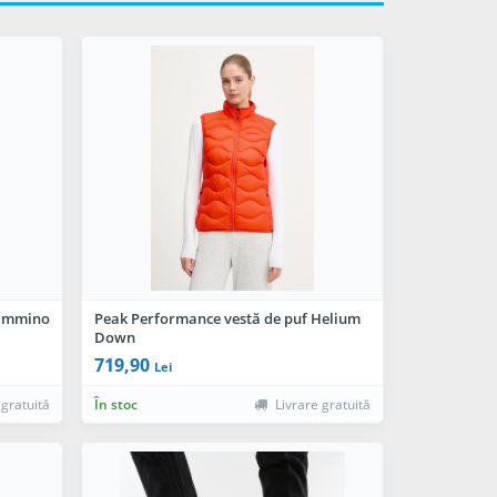
Cammino
Peak Performance vestă de puf Helium
Down
719,90
Lei
 gratuită
În stoc
Livrare gratuită