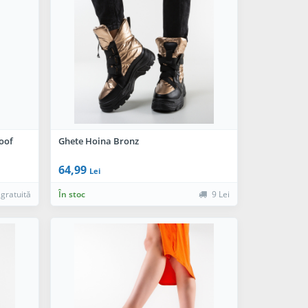
oof
Ghete Hoina Bronz
64,99
Lei
 gratuită
În stoc
9 Lei