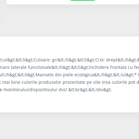
ul&gt;&lt;li&gt;Culoare: gri&lt;/li&gt;&lt;li&gt;Croi: drept&lt;/li&gt;&
unare laterale functionale&lt;/li&gt;&lt;li&gt;Inchidere frontala cu f
lt;/li&gt;&lt;li&gt;Mansete din piele ecologica&lt;/li&gt;&lt;/ul&gt;* 
t mai bine culorile produselor prezentate pe site insa culorile pot d
le monitorului/dispozitivului dvs! &lt;br&gt;&lt;/div&gt;