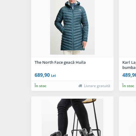
The North Face geacă Huila
Karl La
bumba
689,90
489,9
Lei
În stoc
Livrare gratuită
În stoc