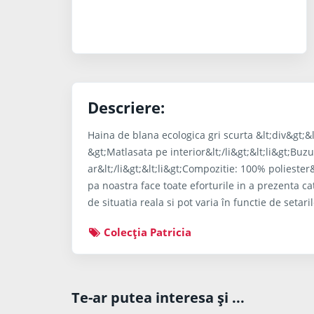
Descriere:
Haina de blana ecologica gri scurta &lt;div&gt;&lt;
&gt;Matlasata pe interior&lt;/li&gt;&lt;li&gt;Buz
ar&lt;/li&gt;&lt;li&gt;Compozitie: 100% poliester&
pa noastra face toate eforturile in a prezenta ca
de situatia reala si pot varia în functie de setari
Colecţia Patricia
Te-ar putea interesa şi ...