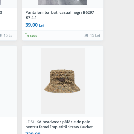
-3
Pantaloni barbati casual negri B6297
B7-4.1
39,00
Lei
15 Lei
În stoc
15 Lei
LE SH KA headwear pălărie de paie
pentru femei împletită Straw Bucket
Hat vol2