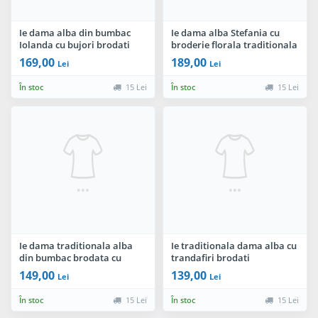
Ie dama alba din bumbac
Ie dama alba Stefania cu
Iolanda cu bujori brodati
broderie florala traditionala
169,00
189,00
Lei
Lei
În stoc
15 Lei
În stoc
15 Lei
Ie dama traditionala alba
Ie traditionala dama alba cu
din bumbac brodata cu
trandafiri brodati
motive inspirate din portul
149,00
139,00
Lei
Lei
popular
În stoc
15 Lei
În stoc
15 Lei