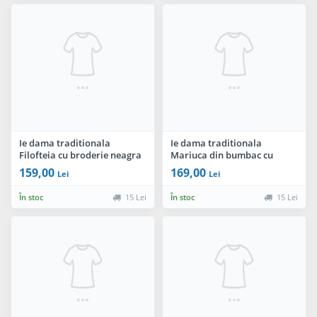
Ie dama traditionala
Ie dama traditionala
Filofteia cu broderie neagra
Mariuca din bumbac cu
cu simbolul crucii
broderie gri
159,00
169,00
Lei
Lei
În stoc
15 Lei
În stoc
15 Lei