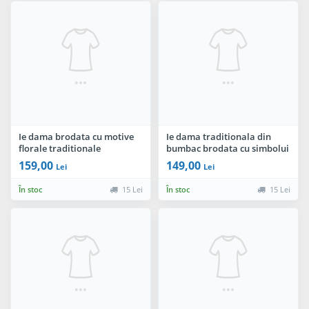
Ie dama brodata cu motive
Ie dama traditionala din
florale traditionale
bumbac brodata cu simbolui
multicolore
rombului
159,00
149,00
Lei
Lei
În stoc
15 Lei
În stoc
15 Lei