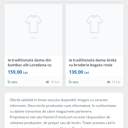
Ie traditionala dama din
Ie traditionala dama Greta
bumbac alb Loredana cu
cu broderie bogata rosie
broderie multicolora
geometrica
159,00
139,00
Lei
Lei
În stoc
15 Lei
În stoc
15 Lei
Ofertă valabilă în limita stocului disponibil. Imagini cu caracter
informativ. Descrierile produselor sunt informative, în conformitate
cu datele transmise de către magazinele partenere.
Proprietarul site-ului HaineinTrend.com nu este răspunzător de
calitatea produselor, de preţuri sau de livrări. Toate acestea cad în