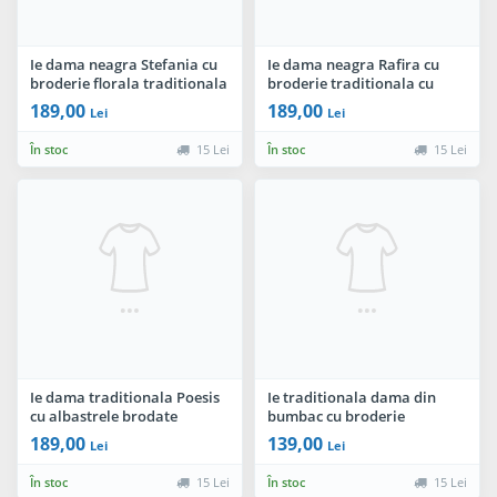
Ie dama neagra Stefania cu
Ie dama neagra Rafira cu
broderie florala traditionala
broderie traditionala cu
simbolul rombului
189,00
189,00
Lei
Lei
În stoc
15 Lei
În stoc
15 Lei
Ie dama traditionala Poesis
Ie traditionala dama din
cu albastrele brodate
bumbac cu broderie
romaneasca
189,00
139,00
Lei
Lei
În stoc
15 Lei
În stoc
15 Lei