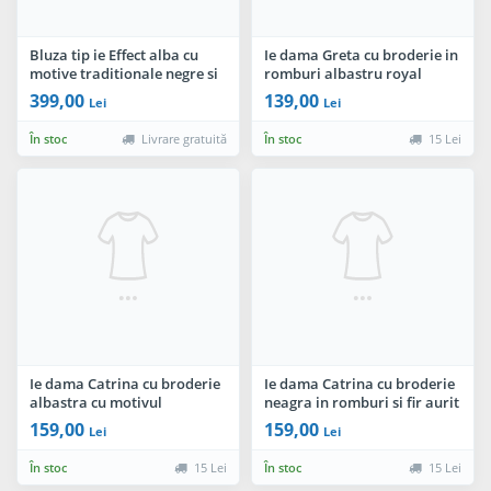
Bluza tip ie Effect alba cu
Ie dama Greta cu broderie in
motive traditionale negre si
romburi albastru royal
albastre
399,00
139,00
Lei
Lei
În stoc
Livrare gratuită
În stoc
15 Lei
Ie dama Catrina cu broderie
Ie dama Catrina cu broderie
albastra cu motivul
neagra in romburi si fir aurit
rombului
159,00
159,00
Lei
Lei
În stoc
15 Lei
În stoc
15 Lei