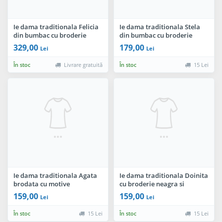
Ie dama traditionala Felicia
Ie dama traditionala Stela
din bumbac cu broderie
din bumbac cu broderie
florala
neagra
329,00
179,00
Lei
Lei
În stoc
Livrare gratuită
În stoc
15 Lei
Ie dama traditionala Agata
Ie dama traditionala Doinita
brodata cu motive
cu broderie neagra si
geometrice
maneca clopot
159,00
159,00
Lei
Lei
În stoc
15 Lei
În stoc
15 Lei