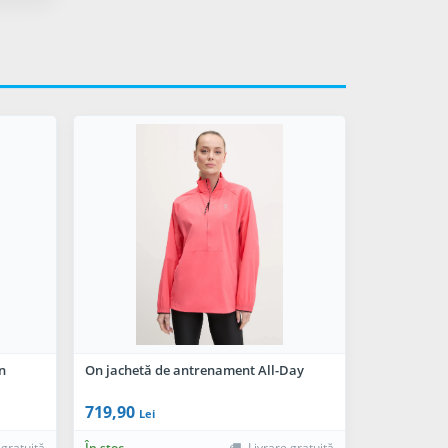
n
On jachetă de antrenament All-Day
719,90
Lei
 gratuită
În stoc
Livrare gratuită