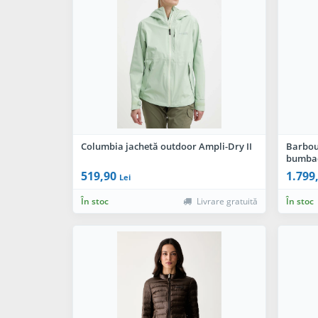
Columbia jachetă outdoor Ampli-Dry II
Barbour
bumba
519,90
1.799
Lei
În stoc
Livrare gratuită
În stoc