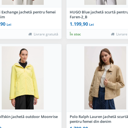
 Exchange jachetă pentru femei
HUGO Blue jachetă scurtă pentr
nim
Faren-2_B
,90
1.199,90
Lei
Lei
Livrare gratuită
În stoc
Livrare
olfskin jachetă outdoor Moonrise
Polo Ralph Lauren jachetă scurt
pentru femei din denim