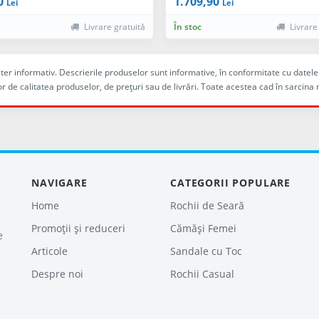
0
1.709,90
Lei
Lei
Livrare gratuită
În stoc
Livrare
racter informativ. Descrierile produselor sunt informative, în conformitate cu dat
r de calitatea produselor, de preţuri sau de livrări. Toate acestea cad în sarc
NAVIGARE
CATEGORII POPULARE
Home
Rochii de Seară
Promoții și reduceri
Cămăși Femei
e
Articole
Sandale cu Toc
Despre noi
Rochii Casual