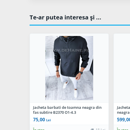
Te-ar putea interesa şi ...
Jacheta barbati de toamna neagra din
Jacheta
fas subtire B2370 O1-4.3
neagra 
75,00
599,0
Lei
În stoc
15 Lei
În stoc