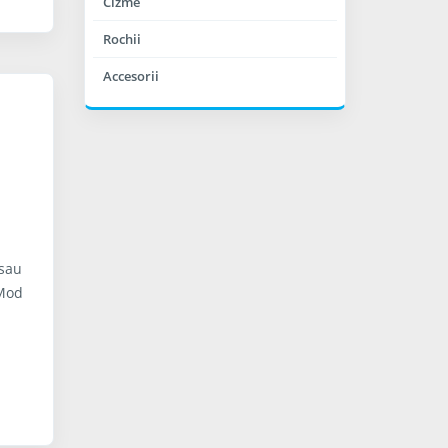
Cizme
Rochii
Accesorii
 sau
 Mod