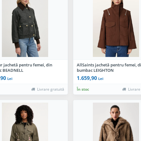
 jachetă pentru femei, din
AllSaints jachetă pentru femei, d
c BEADNELL
bumbac LEIGHTON
,90
1.659,90
Lei
Lei
Livrare gratuită
În stoc
Livrare