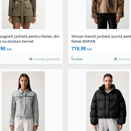
pagnoli jachetă pentru femei, din
Silvian Heach jachetă scurtă pen
 cu elastan Vernet
femei RISPAR
,90
719,90
Lei
Lei
Livrare gratuită
În stoc
Livrare