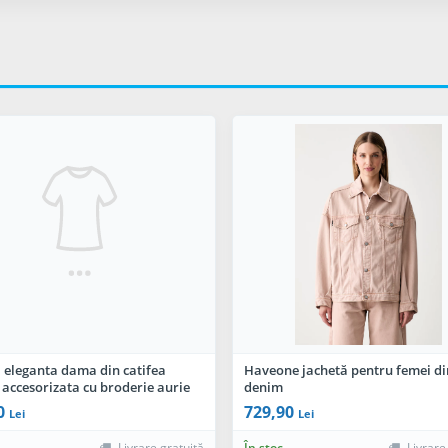
 eleganta dama din catifea
Haveone jachetă pentru femei di
accesorizata cu broderie aurie
denim
0
729,90
Lei
Lei
Livrare gratuită
În stoc
Livrare