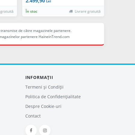
2.499,90
Lei
 gratuită
În stoc
Livrare gratuită
ele transmise de către magazinele partenere.
ina magazinelor partenere HaineinTrend.com
INFORMAȚII
Termeni și Condiții
Politica de Confidențialitate
Despre Cookie-uri
Contact