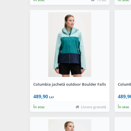
Columbia jachetă outdoor Boulder Falls
Columb
489,90
489,9
Lei
În stoc
Livrare gratuită
În stoc