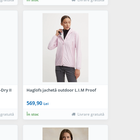
Dry II
Haglöfs jachetă outdoor L.I.M Proof
569,90
Lei
 gratuită
În stoc
Livrare gratuită