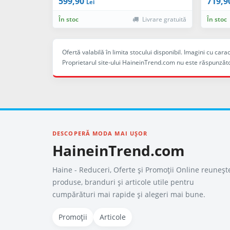
599,90
719,9
Lei
În stoc
Livrare gratuită
În stoc
Ofertă valabilă în limita stocului disponibil. Imagini cu ca
Proprietarul site-ului HaineinTrend.com nu este răspunzăto
DESCOPERĂ MODA MAI UȘOR
HaineinTrend.com
Haine - Reduceri, Oferte şi Promoţii Online reuneșt
produse, branduri și articole utile pentru
cumpărături mai rapide și alegeri mai bune.
Promoții
Articole