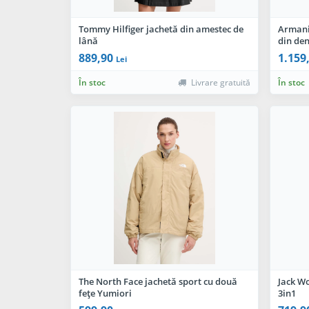
Tommy Hilfiger jachetă din amestec de
Armani
lână
din de
889,90
1.159
Lei
În stoc
Livrare gratuită
În stoc
The North Face jachetă sport cu două
Jack W
fețe Yumiori
3in1