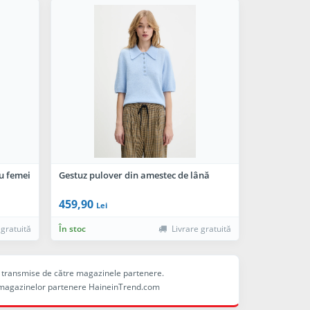
u femei
Gestuz pulover din amestec de lână
459,90
Lei
 gratuită
În stoc
Livrare gratuită
ele transmise de către magazinele partenere.
ina magazinelor partenere HaineinTrend.com