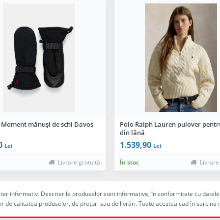
t Moment mănuși de schi Davos
Polo Ralph Lauren pulover pentr
din lână
0
1.539,90
Lei
Lei
Livrare gratuită
În stoc
Livrare
racter informativ. Descrierile produselor sunt informative, în conformitate cu dat
r de calitatea produselor, de preţuri sau de livrări. Toate acestea cad în sarc