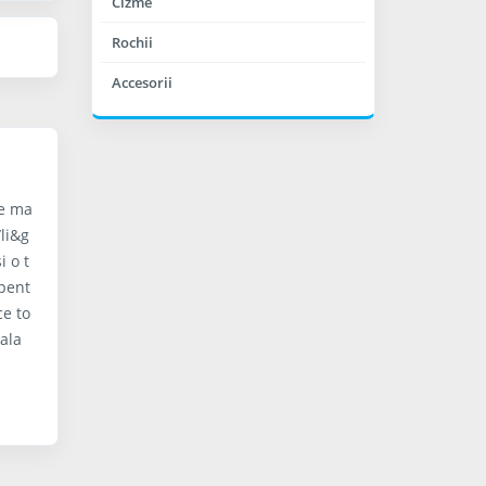
Cizme
Rochii
Accesorii
de ma
/li&g
i o t
 pent
ce to
eala