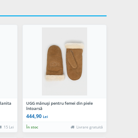
lanita
UGG mănuși pentru femei din piele
întoarsă
444,90
Lei
15 Lei
În stoc
Livrare gratuită