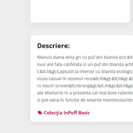
Descriere:
Manusi dama Ania gri cu puf din blanita eco &lt;d
nusi are fata catifelata si un puf din blanita arti
t;&lt;li&gt;Captusit la interior cu blanita ecologi
inuta casual in sezonul rece&lt;/li&gt;&lt;li&gt;
ru touch screen&lt;/strong&gt;&lt;/li&gt;&lt;li&g
ate eforturile in a prezenta cat mai bine culorile
si pot varia în functie de setarile monitorului/dis
Colecţia InPuff Basic