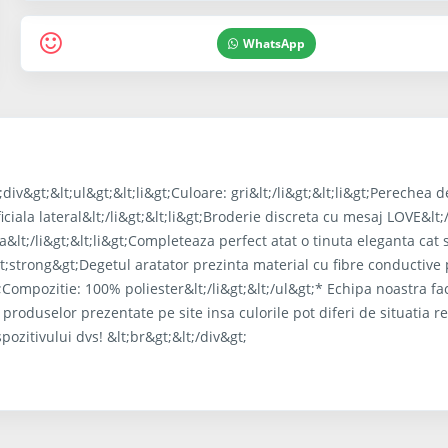
WhatsApp
iv&gt;&lt;ul&gt;&lt;li&gt;Culoare: gri&lt;/li&gt;&lt;li&gt;Perechea 
ficiala lateral&lt;/li&gt;&lt;li&gt;Broderie discreta cu mesaj LOVE&lt;
ca&lt;/li&gt;&lt;li&gt;Completeaza perfect atat o tinuta eleganta cat s
&lt;strong&gt;Degetul aratator prezinta material cu fibre conductive
t;Compozitie: 100% poliester&lt;/li&gt;&lt;/ul&gt;* Echipa noastra fa
 produselor prezentate pe site insa culorile pot diferi de situatia r
pozitivului dvs! &lt;br&gt;&lt;/div&gt;