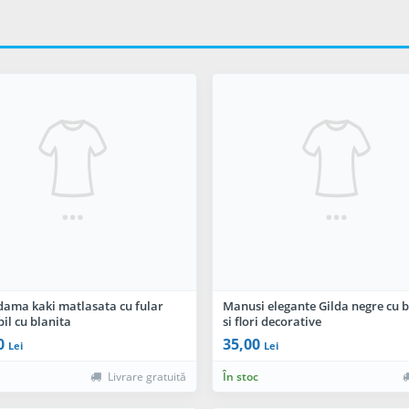
dama kaki matlasata cu fular
Manusi elegante Gilda negre cu b
il cu blanita
si flori decorative
0
35,00
Lei
Lei
Livrare gratuită
În stoc