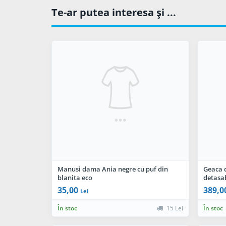
Te-ar putea interesa şi ...
Manusi dama Ania negre cu puf din
Geaca 
blanita eco
detasab
35,00
389,0
Lei
În stoc
15 Lei
În stoc