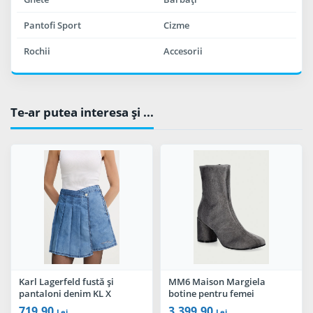
Pantofi Sport
Cizme
Rochii
Accesorii
Te-ar putea interesa şi ...
Karl Lagerfeld fustă și
MM6 Maison Margiela
pantaloni denim KL X
botine pentru femei
DISNEY
719,90
3.399,90
Lei
Lei