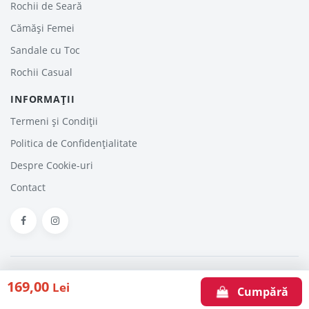
Rochii de Seară
Cămăși Femei
Sandale cu Toc
Rochii Casual
INFORMAȚII
Termeni și Condiții
Politica de Confidențialitate
Despre Cookie-uri
Contact
HaineinTrend.com © 2026. Haine - Reduceri, Oferte şi Promoţii Online
169,00
Lei
Articole
Despre noi
Contact
Cumpără