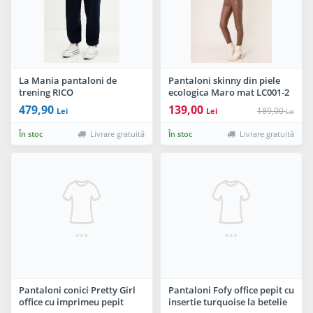
La Mania pantaloni de
Pantaloni skinny din piele
trening RICO
ecologica Maro mat LC001-2
M9
479,90
139,00
189,00
Lei
Lei
Lei
În stoc
Livrare gratuită
În stoc
Livrare gratuită
Pantaloni conici Pretty Girl
Pantaloni Fofy office pepit cu
office cu imprimeu pepit
insertie turquoise la betelie