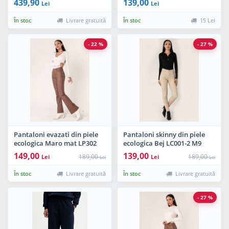
439,90
139,00
Lei
Lei
În stoc
Livrare gratuită
În stoc
15 Lei
- 22 %
- 27 %
Pantaloni evazati din piele
Pantaloni skinny din piele
ecologica Maro mat LP302
ecologica Bej LC001-2 M9
M9
149,00
139,00
189,00
189,00
Lei
Lei
Lei
Lei
În stoc
Livrare gratuită
În stoc
Livrare gratuită
- 27 %