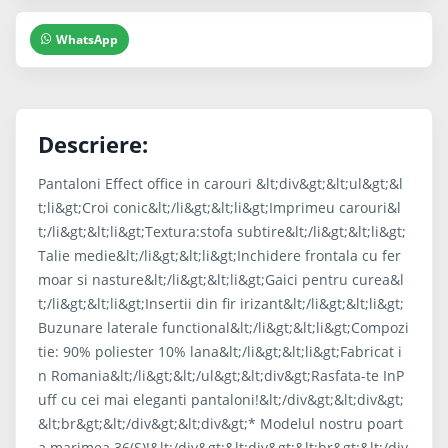
WhatsApp
Descriere:
Pantaloni Effect office in carouri &lt;div&gt;&lt;ul&gt;&l
t;li&gt;Croi conic&lt;/li&gt;&lt;li&gt;Imprimeu carouri&l
t;/li&gt;&lt;li&gt;Textura:stofa subtire&lt;/li&gt;&lt;li&gt;
Talie medie&lt;/li&gt;&lt;li&gt;Inchidere frontala cu fer
moar si nasture&lt;/li&gt;&lt;li&gt;Gaici pentru curea&l
t;/li&gt;&lt;li&gt;Insertii din fir irizant&lt;/li&gt;&lt;li&gt;
Buzunare laterale functional&lt;/li&gt;&lt;li&gt;Compozi
tie: 90% poliester 10% lana&lt;/li&gt;&lt;li&gt;Fabricat i
n Romania&lt;/li&gt;&lt;/ul&gt;&lt;div&gt;Rasfata-te InP
uff cu cei mai eleganti pantaloni!&lt;/div&gt;&lt;div&gt;
&lt;br&gt;&lt;/div&gt;&lt;div&gt;* Modelul nostru poart
a marimea 36(S)!&lt;/div&gt;&lt;div&gt;&lt;br&gt;&lt;/div