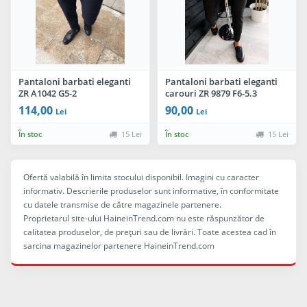
Pantaloni barbati eleganti
Pantaloni barbati eleganti
ZR A1042 G5-2
carouri ZR 9879 F6-5.3
114,00
90,00
Lei
Lei
În stoc
15 Lei
În stoc
15 Lei
Ofertă valabilă în limita stocului disponibil. Imagini cu caracter
informativ. Descrierile produselor sunt informative, în conformitate
cu datele transmise de către magazinele partenere.
Proprietarul site-ului HaineinTrend.com nu este răspunzător de
calitatea produselor, de preţuri sau de livrări. Toate acestea cad în
sarcina magazinelor partenere HaineinTrend.com