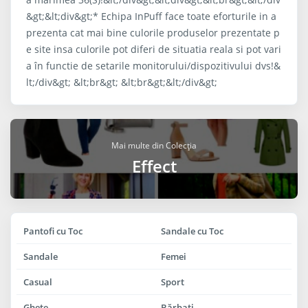
&gt;&lt;div&gt;* Echipa InPuff face toate eforturile in a
prezenta cat mai bine culorile produselor prezentate p
e site insa culorile pot diferi de situatia reala si pot vari
a în functie de setarile monitorului/dispozitivului dvs!&
lt;/div&gt; &lt;br&gt; &lt;br&gt;&lt;/div&gt;
Mai multe din Colecția
Effect
Pantofi cu Toc
Sandale cu Toc
Sandale
Femei
Casual
Sport
Ghete
Bărbaţi