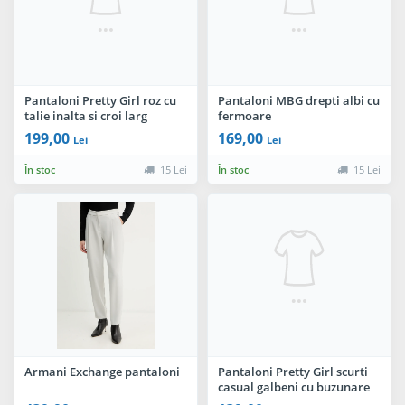
Pantaloni Pretty Girl roz cu
Pantaloni MBG drepti albi cu
talie inalta si croi larg
fermoare
199,00
169,00
Lei
Lei
În stoc
15 Lei
În stoc
15 Lei
Armani Exchange pantaloni
Pantaloni Pretty Girl scurti
casual galbeni cu buzunare
laterale