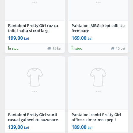
Pantaloni Pretty Girl roz cu
Pantaloni MBG drepti albi cu
talie inalta si croi larg
fermoare
199,00
169,00
Lei
Lei
În stoc
15 Lei
În stoc
15 Lei
Pantaloni Pretty Girl scurti
Pantaloni conici Pretty Girl
casual galbeni cu buzunare
office cu imprimeu pepit
laterale
139,00
189,00
Lei
Lei