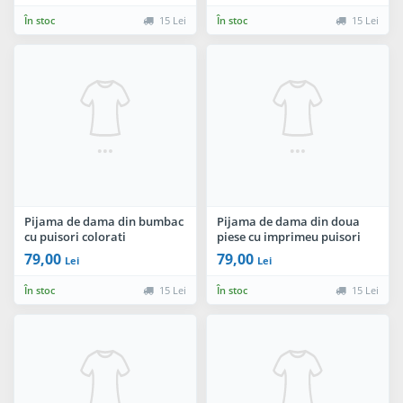
În stoc
15 Lei
În stoc
15 Lei
Pijama de dama din bumbac
Pijama de dama din doua
cu puisori colorati
piese cu imprimeu puisori
colorati
79,00
79,00
Lei
Lei
În stoc
15 Lei
În stoc
15 Lei