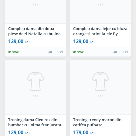
Compleu dama din doua
Compleu dama lejer cu bluza
piese de zi Natalia cu buline
orange si print lalele By
By InPuff
InPuff
129,00
129,00
Lei
Lei
În stoc
15 Lei
În stoc
15 Lei
Trening dama Cleo roz din
Trening trendy maron din
bumbac cu inima franjurata
catifea pufoasa
By InPuff
129,00
179,00
Lei
Lei