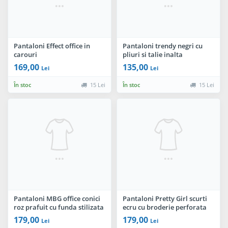
Pantaloni Effect office in
Pantaloni trendy negri cu
carouri
pliuri si talie inalta
169,00
135,00
Lei
Lei
În stoc
15 Lei
În stoc
15 Lei
Pantaloni MBG office conici
Pantaloni Pretty Girl scurti
roz prafuit cu funda stilizata
ecru cu broderie perforata
din panglica cu animal print
179,00
179,00
Lei
Lei