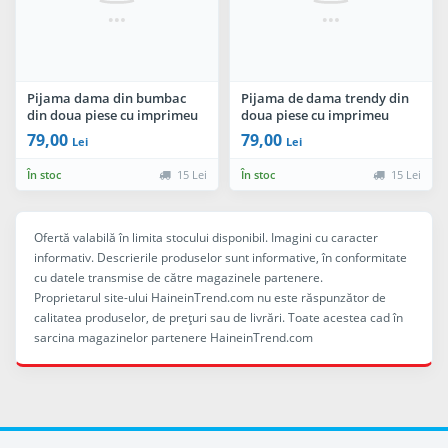
Pijama dama din bumbac
Pijama de dama trendy din
din doua piese cu imprimeu
doua piese cu imprimeu
tropical
ursulet cu fundita
79,00
79,00
Lei
Lei
În stoc
15 Lei
În stoc
15 Lei
Ofertă valabilă în limita stocului disponibil. Imagini cu caracter
informativ. Descrierile produselor sunt informative, în conformitate
cu datele transmise de către magazinele partenere.
Proprietarul site-ului HaineinTrend.com nu este răspunzător de
calitatea produselor, de preţuri sau de livrări. Toate acestea cad în
sarcina magazinelor partenere HaineinTrend.com