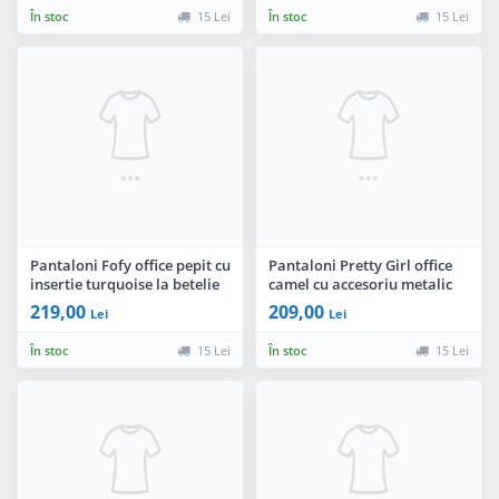
În stoc
15 Lei
În stoc
15 Lei
Pantaloni Fofy office pepit cu
Pantaloni Pretty Girl office
insertie turquoise la betelie
camel cu accesoriu metalic
219,00
209,00
Lei
Lei
În stoc
15 Lei
În stoc
15 Lei