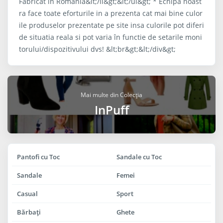
Fabricat in Romania&lt;/li&gt;&lt;/ul&gt; * Echipa noast
ra face toate eforturile in a prezenta cat mai bine culor
ile produselor prezentate pe site insa culorile pot diferi
de situatia reala si pot varia în functie de setarile moni
torului/dispozitivului dvs! &lt;br&gt;&lt;/div&gt;
Mai multe din Colecția
InPuff
Pantofi cu Toc
Sandale cu Toc
Sandale
Femei
Casual
Sport
Bărbaţi
Ghete