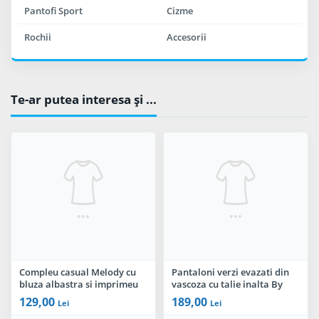
Pantofi Sport
Cizme
Rochii
Accesorii
Te-ar putea interesa şi ...
Compleu casual Melody cu
Pantaloni verzi evazati din
bluza albastra si imprimeu
vascoza cu talie inalta By
floral By InPuff
InPuff
129,00
189,00
Lei
Lei