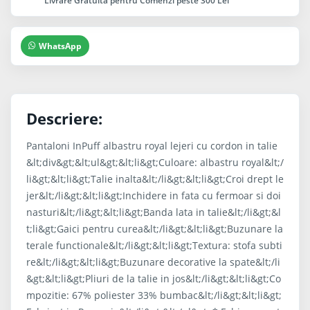
Livrare Gratuita pentru Comenzi peste 300 Lei
WhatsApp
Descriere:
Pantaloni InPuff albastru royal lejeri cu cordon in talie
&lt;div&gt;&lt;ul&gt;&lt;li&gt;Culoare: albastru royal&lt;/
li&gt;&lt;li&gt;Talie inalta&lt;/li&gt;&lt;li&gt;Croi drept le
jer&lt;/li&gt;&lt;li&gt;Inchidere in fata cu fermoar si doi
nasturi&lt;/li&gt;&lt;li&gt;Banda lata in talie&lt;/li&gt;&l
t;li&gt;Gaici pentru curea&lt;/li&gt;&lt;li&gt;Buzunare la
terale functionale&lt;/li&gt;&lt;li&gt;Textura: stofa subti
re&lt;/li&gt;&lt;li&gt;Buzunare decorative la spate&lt;/li
&gt;&lt;li&gt;Pliuri de la talie in jos&lt;/li&gt;&lt;li&gt;Co
mpozitie: 67% poliester 33% bumbac&lt;/li&gt;&lt;li&gt;