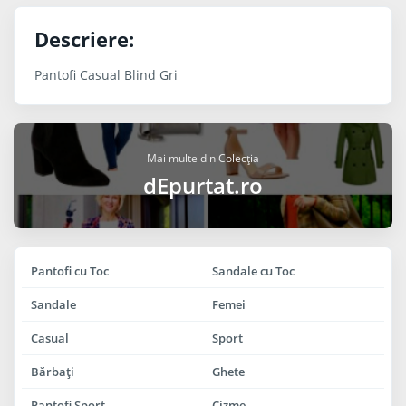
Descriere:
Pantofi Casual Blind Gri
Mai multe din Colecția
dEpurtat.ro
Pantofi cu Toc
Sandale cu Toc
Sandale
Femei
Casual
Sport
Bărbaţi
Ghete
Pantofi Sport
Cizme