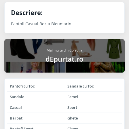
Descriere:
Pantofi Casual Bozta Bleumarin
Mai multe din Colecția
dEpurtat.ro
Pantofi cu Toc
Sandale cu Toc
Sandale
Femei
Casual
Sport
Bărbaţi
Ghete
Pantofi Sport
Cizme