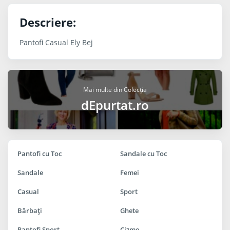
Descriere:
Pantofi Casual Ely Bej
Mai multe din Colecția
dEpurtat.ro
Pantofi cu Toc
Sandale cu Toc
Sandale
Femei
Casual
Sport
Bărbaţi
Ghete
Pantofi Sport
Cizme