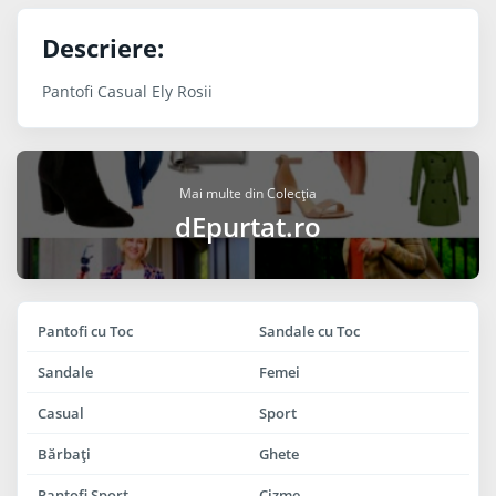
Descriere:
Pantofi Casual Ely Rosii
Mai multe din Colecția
dEpurtat.ro
Pantofi cu Toc
Sandale cu Toc
Sandale
Femei
Casual
Sport
Bărbaţi
Ghete
Pantofi Sport
Cizme