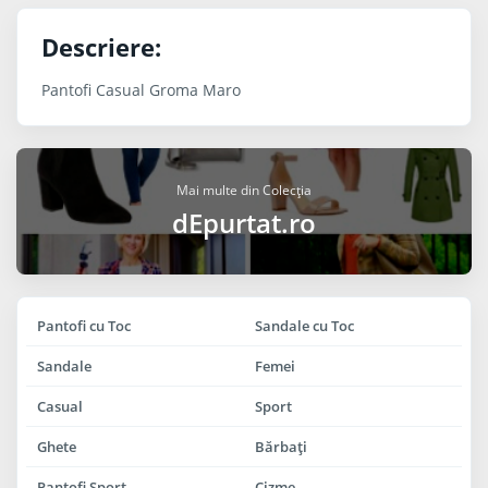
Descriere:
Pantofi Casual Groma Maro
Mai multe din Colecția
dEpurtat.ro
Pantofi cu Toc
Sandale cu Toc
Sandale
Femei
Casual
Sport
Ghete
Bărbaţi
Pantofi Sport
Cizme