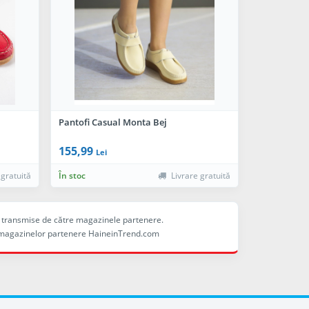
Pantofi Casual Monta Bej
155,99
Lei
 gratuită
În stoc
Livrare gratuită
ele transmise de către magazinele partenere.
ina magazinelor partenere HaineinTrend.com