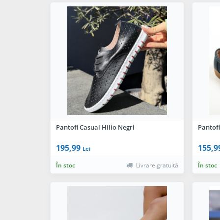
Pantofi Casual Hilio Negri
Pantof
195,99
155,9
Lei
În stoc
Livrare gratuită
În stoc