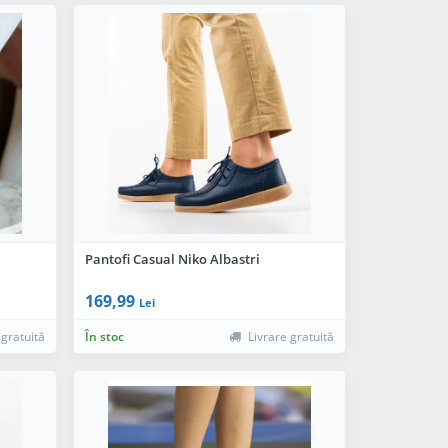
Pantofi Casual Niko Albastri
169,99
Lei
 gratuită
În stoc
Livrare gratuită