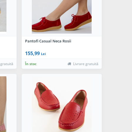
Pantofi Casual Neca Rosii
155,99
Lei
 gratuită
În stoc
Livrare gratuită