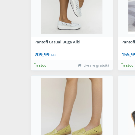
Pantofi Casual Buga Albi
Pantofi
209,99
155,9
Lei
În stoc
Livrare gratuită
În stoc