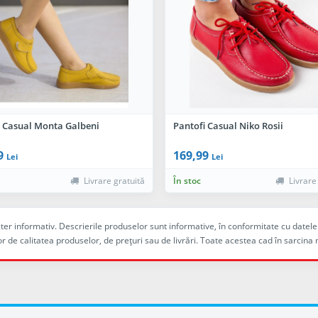
i Casual Monta Galbeni
Pantofi Casual Niko Rosii
9
169,99
Lei
Lei
Livrare gratuită
În stoc
Livrare
racter informativ. Descrierile produselor sunt informative, în conformitate cu dat
r de calitatea produselor, de preţuri sau de livrări. Toate acestea cad în sarc