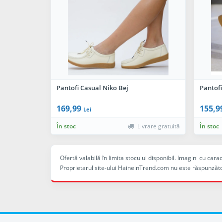
Pantofi Casual Niko Bej
Pantof
169,99
155,9
Lei
În stoc
Livrare gratuită
În stoc
Ofertă valabilă în limita stocului disponibil. Imagini cu ca
Proprietarul site-ului HaineinTrend.com nu este răspunzăto