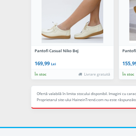
Pantofi Casual Niko Bej
Pantof
169,99
155,9
Lei
În stoc
Livrare gratuită
În stoc
Ofertă valabilă în limita stocului disponibil. Imagini cu ca
Proprietarul site-ului HaineinTrend.com nu este răspunzăto