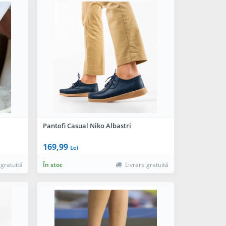
Pantofi Casual Niko Albastri
169,99
Lei
 gratuită
În stoc
Livrare gratuită