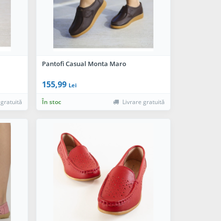
Pantofi Casual Monta Maro
155,99
Lei
 gratuită
În stoc
Livrare gratuită