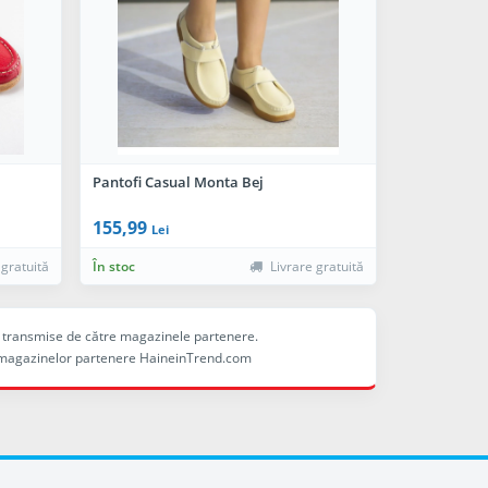
Pantofi Casual Monta Bej
155,99
Lei
 gratuită
În stoc
Livrare gratuită
ele transmise de către magazinele partenere.
ina magazinelor partenere HaineinTrend.com