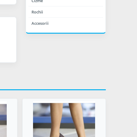
Cizme
Rochii
Accesorii