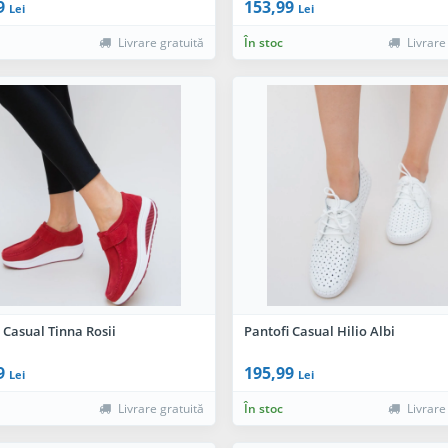
9
153,99
Lei
Lei
Livrare gratuită
În stoc
Livrare
 Casual Tinna Rosii
Pantofi Casual Hilio Albi
9
195,99
Lei
Lei
Livrare gratuită
În stoc
Livrare