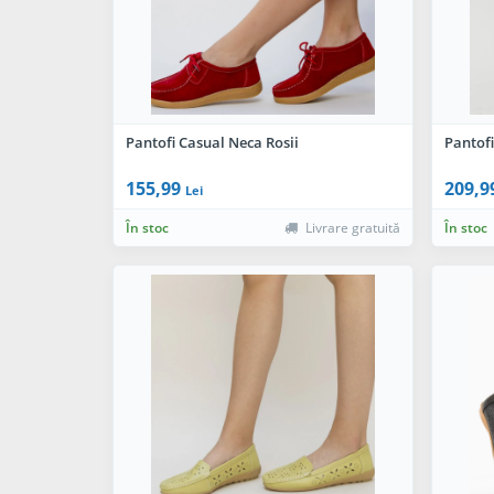
Pantofi Casual Neca Rosii
Pantofi
155,99
209,9
Lei
În stoc
Livrare gratuită
În stoc