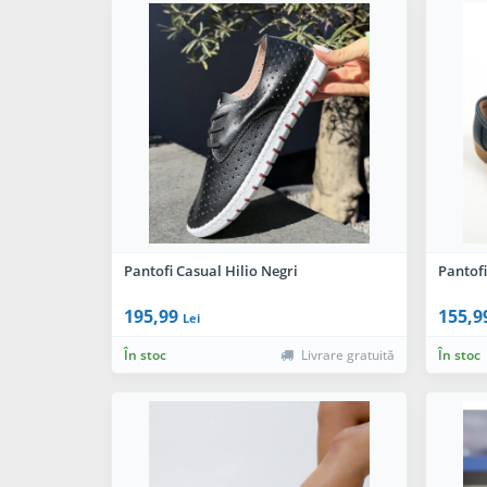
Pantofi Casual Hilio Negri
Pantof
195,99
155,9
Lei
În stoc
Livrare gratuită
În stoc