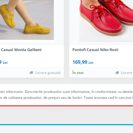
i Casual Monta Galbeni
Pantofi Casual Niko Rosii
9
169,99
Lei
Lei
Livrare gratuită
În stoc
Livrare
racter informativ. Descrierile produselor sunt informative, în conformitate cu dat
r de calitatea produselor, de preţuri sau de livrări. Toate acestea cad în sarc