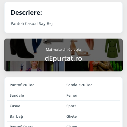
Descriere:
Pantofi Casual Sag Bej
Mai multe din Colecția
dEpurtat.ro
Pantofi cu Toc
Sandale cu Toc
Sandale
Femei
Casual
Sport
Bărbaţi
Ghete
Pantofi Sport
Cizme