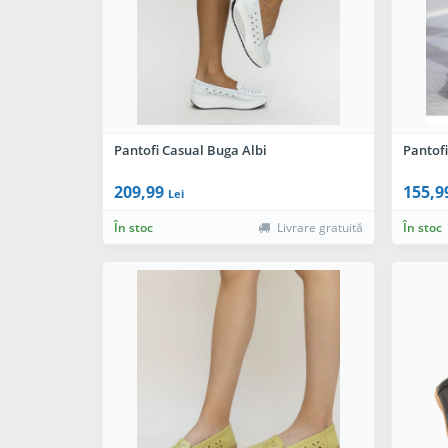
Pantofi Casual Buga Albi
Pantofi
209,99
155,9
Lei
În stoc
Livrare gratuită
În stoc