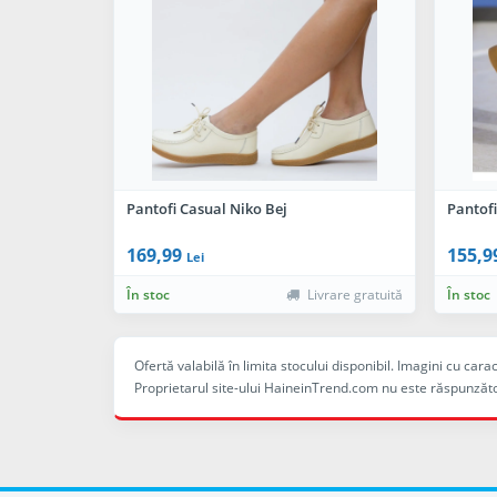
Pantofi Casual Niko Bej
Pantof
169,99
155,9
Lei
În stoc
Livrare gratuită
În stoc
Ofertă valabilă în limita stocului disponibil. Imagini cu ca
Proprietarul site-ului HaineinTrend.com nu este răspunzăto