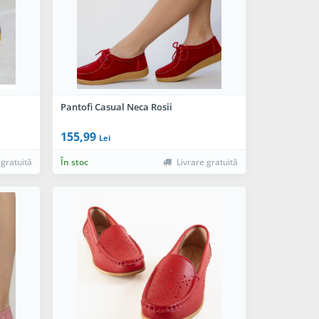
Pantofi Casual Neca Rosii
155,99
Lei
 gratuită
În stoc
Livrare gratuită