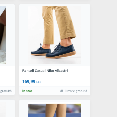
Pantofi Casual Niko Albastri
169,99
Lei
 gratuită
În stoc
Livrare gratuită