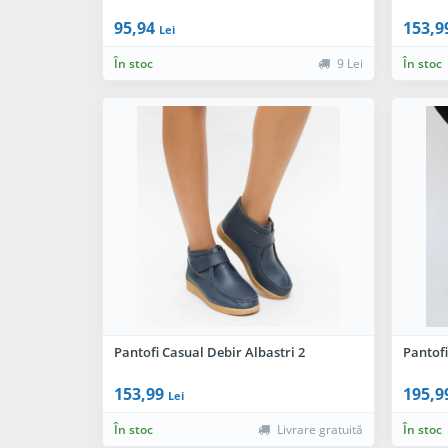
95,94
153,9
Lei
În stoc
9 Lei
În stoc
Pantofi Casual Debir Albastri 2
Pantofi
153,99
195,9
Lei
În stoc
Livrare gratuită
În stoc