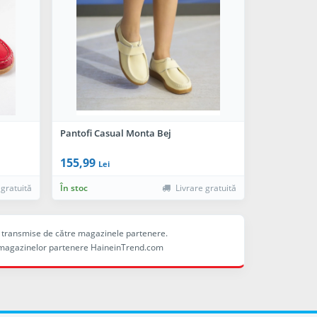
Pantofi Casual Monta Bej
155,99
Lei
 gratuită
În stoc
Livrare gratuită
ele transmise de către magazinele partenere.
ina magazinelor partenere HaineinTrend.com