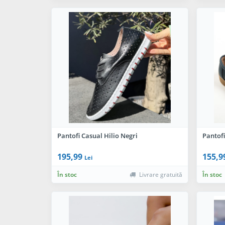
Pantofi Casual Hilio Negri
Pantof
195,99
155,9
Lei
În stoc
Livrare gratuită
În stoc