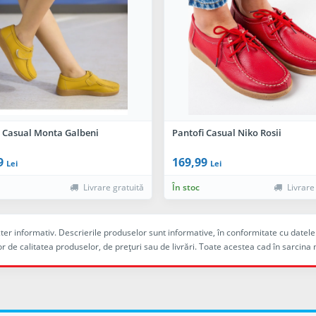
i Casual Monta Galbeni
Pantofi Casual Niko Rosii
9
169,99
Lei
Lei
Livrare gratuită
În stoc
Livrare
racter informativ. Descrierile produselor sunt informative, în conformitate cu dat
r de calitatea produselor, de preţuri sau de livrări. Toate acestea cad în sarc