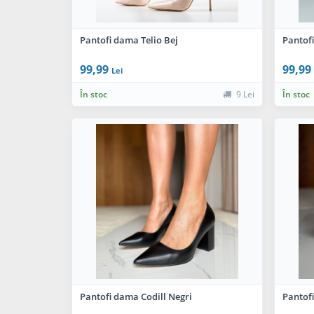
Pantofi dama Telio Bej
Pantof
99,99
99,99
Lei
În stoc
9 Lei
În stoc
Pantofi dama Codill Negri
Pantof