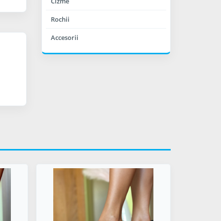
Cizme
Rochii
Accesorii