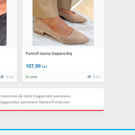
Pantofi dama Depere Bej
107,99
Lei
9 Lei
În stoc
9 Lei
ele transmise de către magazinele partenere.
ina magazinelor partenere HaineinTrend.com