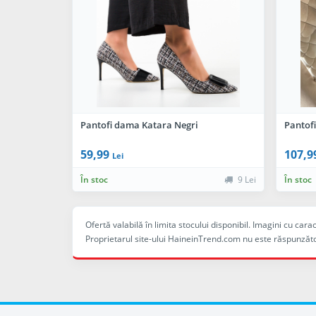
Pantofi dama Katara Negri
Pantof
59,99
107,9
Lei
În stoc
9 Lei
În stoc
Ofertă valabilă în limita stocului disponibil. Imagini cu ca
Proprietarul site-ului HaineinTrend.com nu este răspunzăto