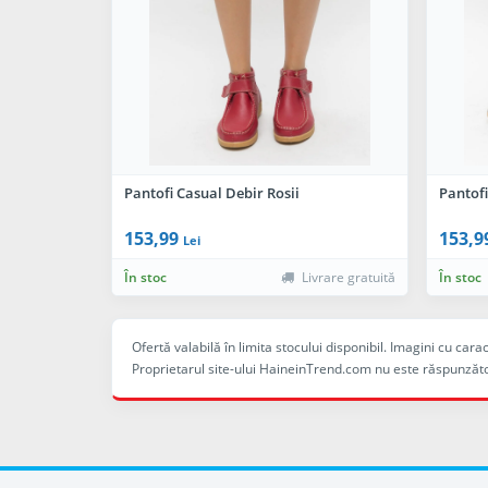
Pantofi Casual Debir Rosii
Pantof
153,99
153,9
Lei
În stoc
Livrare gratuită
În stoc
Ofertă valabilă în limita stocului disponibil. Imagini cu ca
Proprietarul site-ului HaineinTrend.com nu este răspunzăto