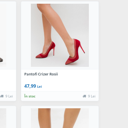
Pantofi Crizer Rosii
47,99
Lei
9 Lei
În stoc
9 Lei