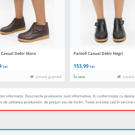
i Casual Debir Maro
Pantofi Casual Debir Negri
9
153,99
Lei
Lei
Livrare gratuită
În stoc
Livrare
racter informativ. Descrierile produselor sunt informative, în conformitate cu dat
r de calitatea produselor, de preţuri sau de livrări. Toate acestea cad în sarc