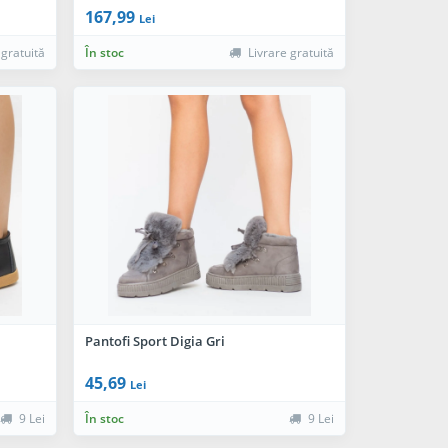
167,99
Lei
 gratuită
În stoc
Livrare gratuită
Pantofi Sport Digia Gri
45,69
Lei
9 Lei
În stoc
9 Lei