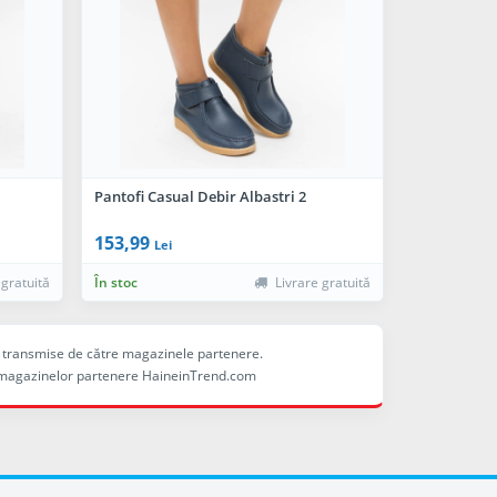
Pantofi Casual Debir Albastri 2
153,99
Lei
 gratuită
În stoc
Livrare gratuită
ele transmise de către magazinele partenere.
ina magazinelor partenere HaineinTrend.com