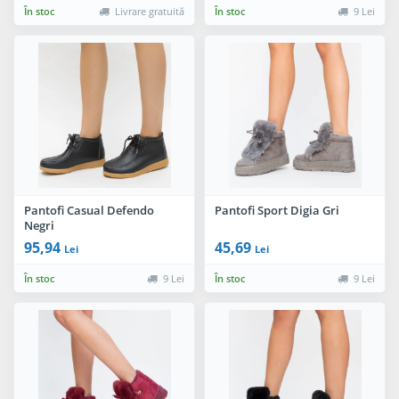
În stoc
Livrare gratuită
În stoc
9 Lei
Pantofi Casual Defendo
Pantofi Sport Digia Gri
Negri
95,94
45,69
Lei
Lei
În stoc
9 Lei
În stoc
9 Lei