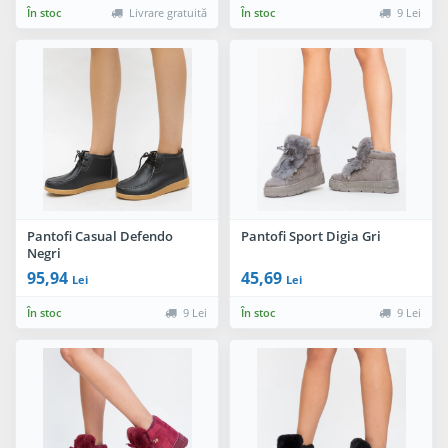
În stoc
Livrare gratuită
În stoc
9 Lei
Pantofi Casual Defendo
Pantofi Sport Digia Gri
Negri
95,94
45,69
Lei
Lei
În stoc
9 Lei
În stoc
9 Lei