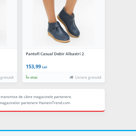
Pantofi Casual Debir Albastri 2
153,99
Lei
 gratuită
În stoc
Livrare gratuită
ele transmise de către magazinele partenere.
ina magazinelor partenere HaineinTrend.com