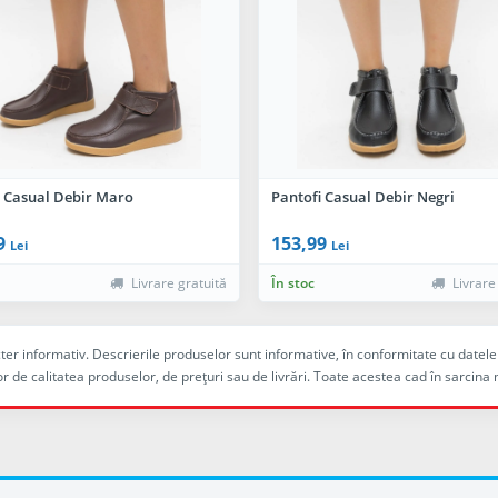
i Casual Debir Maro
Pantofi Casual Debir Negri
9
153,99
Lei
Lei
Livrare gratuită
În stoc
Livrare
racter informativ. Descrierile produselor sunt informative, în conformitate cu dat
r de calitatea produselor, de preţuri sau de livrări. Toate acestea cad în sarc