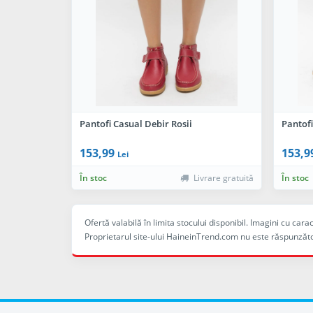
Pantofi Casual Debir Rosii
Pantof
153,99
153,9
Lei
În stoc
Livrare gratuită
În stoc
Ofertă valabilă în limita stocului disponibil. Imagini cu ca
Proprietarul site-ului HaineinTrend.com nu este răspunzăto