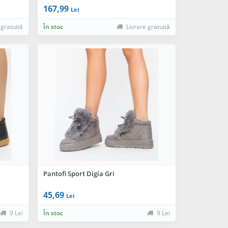
167,99
Lei
 gratuită
În stoc
Livrare gratuită
Pantofi Sport Digia Gri
45,69
Lei
9 Lei
În stoc
9 Lei