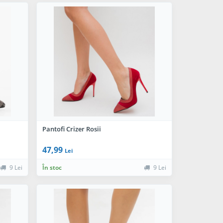
Pantofi Crizer Rosii
47,99
Lei
9 Lei
În stoc
9 Lei