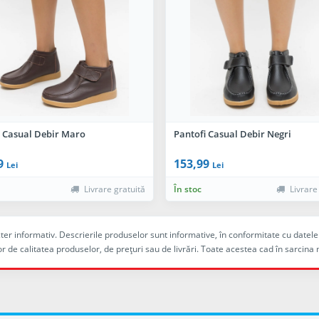
i Casual Debir Maro
Pantofi Casual Debir Negri
9
153,99
Lei
Lei
Livrare gratuită
În stoc
Livrare
racter informativ. Descrierile produselor sunt informative, în conformitate cu dat
r de calitatea produselor, de preţuri sau de livrări. Toate acestea cad în sarc