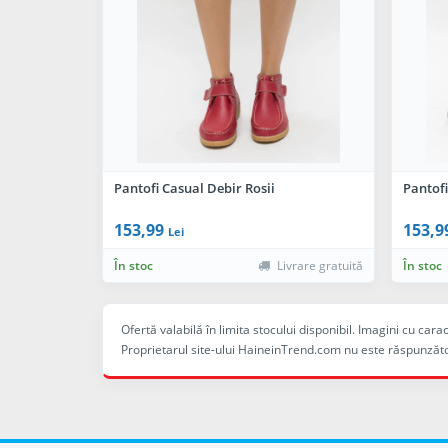
Pantofi Casual Debir Rosii
Pantof
153,99
153,9
Lei
În stoc
Livrare gratuită
În stoc
Ofertă valabilă în limita stocului disponibil. Imagini cu ca
Proprietarul site-ului HaineinTrend.com nu este răspunzăto