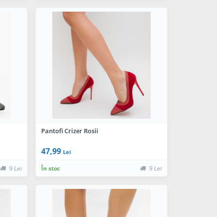
Pantofi Crizer Rosii
47,99
Lei
9 Lei
În stoc
9 Lei