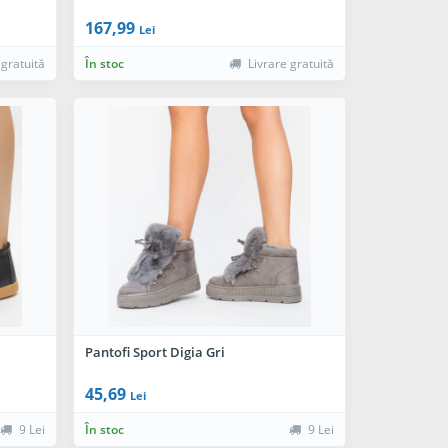
167,99
Lei
 gratuită
În stoc
Livrare gratuită
Pantofi Sport Digia Gri
45,69
Lei
9 Lei
În stoc
9 Lei