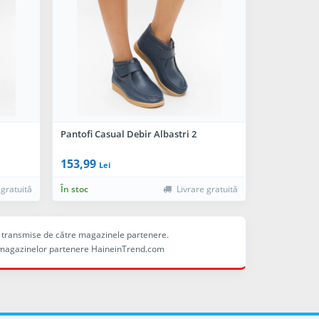
Pantofi Casual Debir Albastri 2
153,99
Lei
 gratuită
În stoc
Livrare gratuită
ele transmise de către magazinele partenere.
ina magazinelor partenere HaineinTrend.com