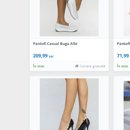
Pantofi Casual Buga Albi
Pantof
209,99
71,99
Lei
În stoc
Livrare gratuită
În stoc