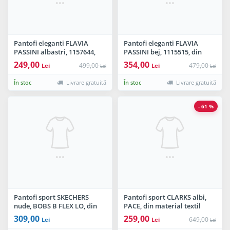
Pantofi eleganti FLAVIA
Pantofi eleganti FLAVIA
PASSINI albastri, 1157644,
PASSINI bej, 1115515, din
din piele naturala
piele naturala
249,00
354,00
499,00
479,00
Lei
Lei
Lei
Lei
În stoc
Livrare gratuită
În stoc
Livrare gratuită
- 61 %
Pantofi sport SKECHERS
Pantofi sport CLARKS albi,
nude, BOBS B FLEX LO, din
PACE, din material textil
piele ecologica
309,00
259,00
649,00
Lei
Lei
Lei