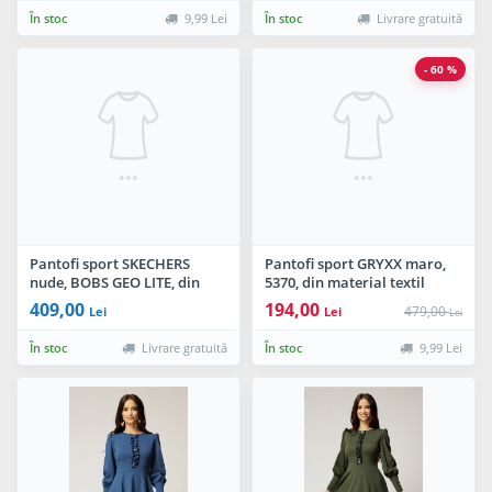
În stoc
9,99 Lei
În stoc
Livrare gratuită
- 60 %
Pantofi sport SKECHERS
Pantofi sport GRYXX maro,
nude, BOBS GEO LITE, din
5370, din material textil
material textil
409,00
194,00
479,00
Lei
Lei
Lei
În stoc
Livrare gratuită
În stoc
9,99 Lei