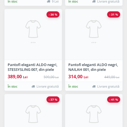
În stoc
9 Lei
În stoc
Livrare gratuită
- 36 %
- 31 %
Pantofi eleganti ALDO negri,
Pantofi eleganti ALDO negri,
STESSYSLING 007, din piele
NAILAH 001, din piele
naturala
ecologica
389,00
314,00
599,00
449,00
Lei
Lei
Lei
Lei
În stoc
Livrare gratuită
În stoc
Livrare gratuită
- 37 %
- 41 %