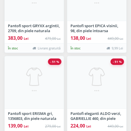
Pantofi sport GRYXX argintii,
Pantofi sport EPICA visinii,
2709, din piele naturala
98, din piele intoarsa
383,00
138,00
479,00
449,00
Lei
Lei
Lei
Lei
În stoc
Livrare gratuită
În stoc
9,99 Lei
- 51 %
- 51 %
Pantofi sport ERISMA gri,
Pantofi eleganti ALDO verzi,
1356803, din piele naturala
GABRIELLIE 460, din piele
ecologica
139,00
224,00
279,00
449,00
Lei
Lei
Lei
Lei