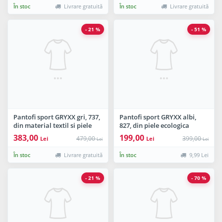
În stoc
Livrare gratuită
În stoc
Livrare gratuită
- 21 %
- 51 %
Pantofi sport GRYXX gri, 737,
Pantofi sport GRYXX albi,
din material textil si piele
827, din piele ecologica
naturala
383,00
199,00
479,00
399,00
Lei
Lei
Lei
Lei
În stoc
Livrare gratuită
În stoc
9,99 Lei
- 21 %
- 70 %