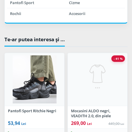
Pantofi Sport
Cizme
Rochii
Accesorii
Te-ar putea interesa şi ...
- 41 %
Pantofi Sport Ritchie Negri
Mocasini ALDO negri,
VEADITH 2.0, din piele
naturala
53,94
269,00
449,00
Lei
Lei
Lei