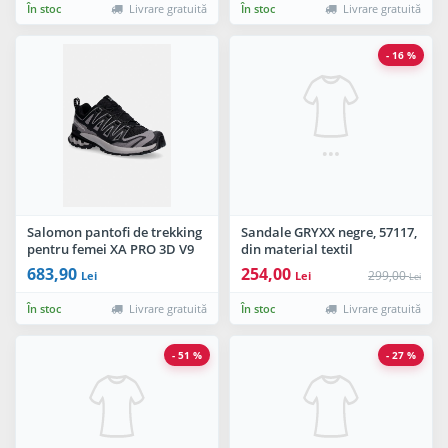
În stoc
Livrare gratuită
În stoc
Livrare gratuită
- 16 %
Salomon pantofi de trekking
Sandale GRYXX negre, 57117,
pentru femei XA PRO 3D V9
din material textil
683,90
254,00
299,00
Lei
Lei
Lei
În stoc
Livrare gratuită
În stoc
Livrare gratuită
- 51 %
- 27 %