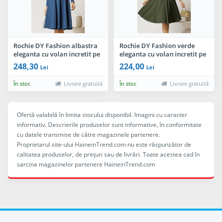
Rochie DY Fashion albastra
Rochie DY Fashion verde
eleganta cu volan incretit pe
eleganta cu volan incretit pe
bust si nasturi bijuterie
bust si nasturi bijuterie
248,30
224,00
Lei
Lei
În stoc
Livrare gratuită
În stoc
Livrare gratuită
Ofertă valabilă în limita stocului disponibil. Imagini cu caracter
informativ. Descrierile produselor sunt informative, în conformitate
cu datele transmise de către magazinele partenere.
Proprietarul site-ului HaineinTrend.com nu este răspunzător de
calitatea produselor, de preţuri sau de livrări. Toate acestea cad în
sarcina magazinelor partenere HaineinTrend.com