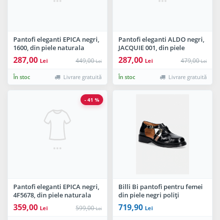
Pantofi eleganti EPICA negri,
Pantofi eleganti ALDO negri,
1600, din piele naturala
JACQUIE 001, din piele
lacuita
ecologica
287,00
287,00
449,00
479,00
Lei
Lei
Lei
Lei
În stoc
Livrare gratuită
În stoc
Livrare gratuită
- 41 %
Pantofi eleganti EPICA negri,
Billi Bi pantofi pentru femei
4F5678, din piele naturala
din piele negri poliți
lacuita
359,00
719,90
599,00
Lei
Lei
Lei