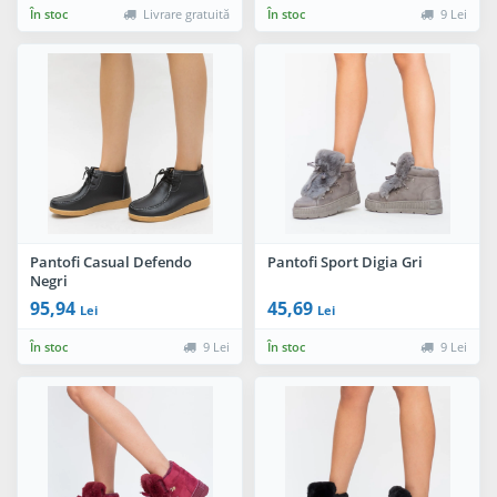
În stoc
Livrare gratuită
În stoc
9 Lei
Pantofi Casual Defendo
Pantofi Sport Digia Gri
Negri
95,94
45,69
Lei
Lei
În stoc
9 Lei
În stoc
9 Lei