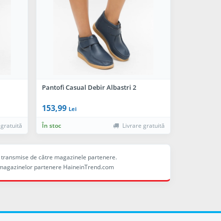
Pantofi Casual Debir Albastri 2
153,99
Lei
 gratuită
În stoc
Livrare gratuită
ele transmise de către magazinele partenere.
ina magazinelor partenere HaineinTrend.com