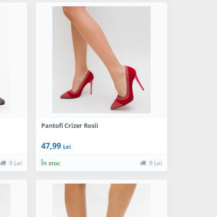
Pantofi Crizer Rosii
47,99
Lei
9 Lei
În stoc
9 Lei