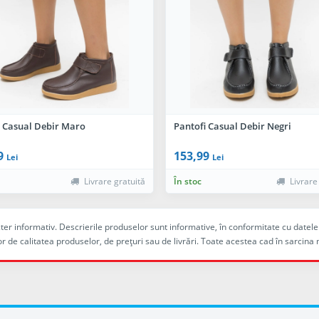
i Casual Debir Maro
Pantofi Casual Debir Negri
9
153,99
Lei
Lei
Livrare gratuită
În stoc
Livrare
racter informativ. Descrierile produselor sunt informative, în conformitate cu dat
r de calitatea produselor, de preţuri sau de livrări. Toate acestea cad în sarc