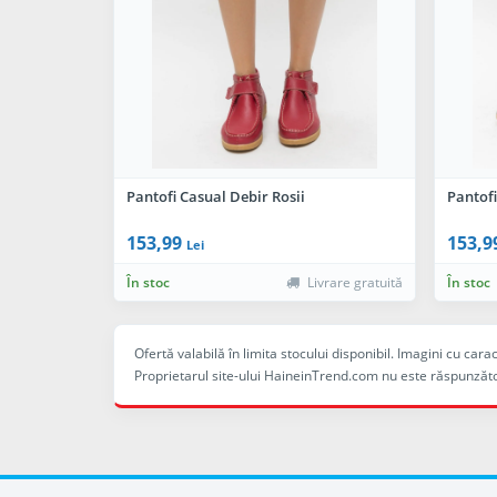
Pantofi Casual Debir Rosii
Pantof
153,99
153,9
Lei
În stoc
Livrare gratuită
În stoc
Ofertă valabilă în limita stocului disponibil. Imagini cu ca
Proprietarul site-ului HaineinTrend.com nu este răspunzăto