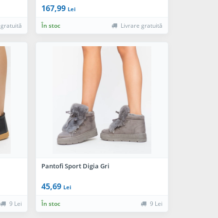
167,99
Lei
 gratuită
În stoc
Livrare gratuită
Pantofi Sport Digia Gri
45,69
Lei
9 Lei
În stoc
9 Lei