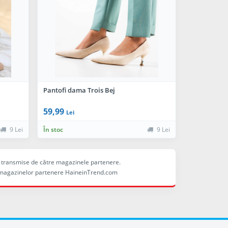
Pantofi dama Trois Bej
59,99
Lei
9 Lei
În stoc
9 Lei
ele transmise de către magazinele partenere.
ina magazinelor partenere HaineinTrend.com