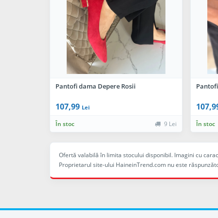
Pantofi dama Depere Rosii
Pantof
107,99
107,9
Lei
În stoc
9 Lei
În stoc
Ofertă valabilă în limita stocului disponibil. Imagini cu ca
Proprietarul site-ului HaineinTrend.com nu este răspunzăto