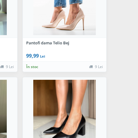
Pantofi dama Telio Bej
99,99
Lei
9 Lei
În stoc
9 Lei