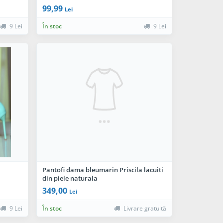
99,99
Lei
9 Lei
În stoc
9 Lei
Pantofi dama bleumarin Priscila lacuiti
din piele naturala
349,00
Lei
9 Lei
În stoc
Livrare gratuită