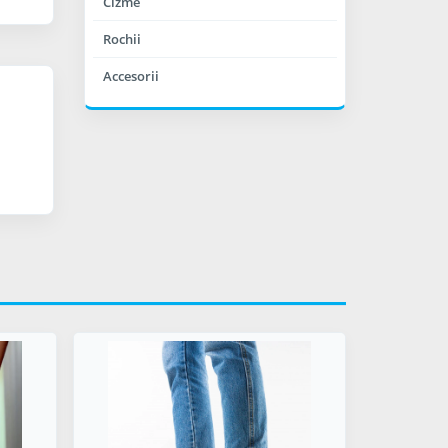
Cizme
Rochii
Accesorii