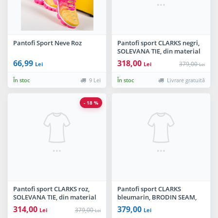
Pantofi Sport Neve Roz
Pantofi sport CLARKS negri,
SOLEVANA TIE, din material
textil
66,99
318,00
379,00
Lei
Lei
Lei
În stoc
9 Lei
În stoc
Livrare gratuită
- 18 %
Pantofi sport CLARKS roz,
Pantofi sport CLARKS
SOLEVANA TIE, din material
bleumarin, BRODIN SEAM,
textil
din piele naturala
314,00
379,00
379,00
Lei
Lei
Lei