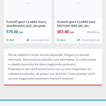
Pantofi sport CLARKS maro,
Pantofi sport CLARKS kaki,
SHARPHAM LACE, din piele
MOTION TREK MX, din
intoarsa
material textil
579,00
307,00
399,00
Lei
Lei
Lei
În stoc
Livrare gratuită
În stoc
Livrare gratuită
Ofertă valabilă în limita stocului disponibil. Imagini cu caracter
informativ. Descrierile produselor sunt informative, în conformitate
cu datele transmise de către magazinele partenere.
Proprietarul site-ului HaineinTrend.com nu este răspunzător de
calitatea produselor, de preţuri sau de livrări. Toate acestea cad în
sarcina magazinelor partenere HaineinTrend.com