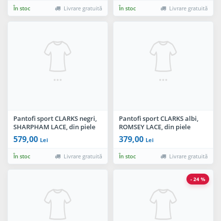
În stoc
Livrare gratuită
În stoc
Livrare gratuită
Pantofi sport CLARKS negri,
Pantofi sport CLARKS albi,
SHARPHAM LACE, din piele
ROMSEY LACE, din piele
intoarsa
naturala
579,00
379,00
Lei
Lei
În stoc
Livrare gratuită
În stoc
Livrare gratuită
- 24 %