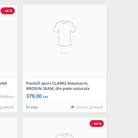
- 18 %
VANA
Pantofi sport CLARKS bleumarin,
BRODIN SEAM, din piele naturala
379,00
79,00
Lei
Lei
 gratuită
În stoc
Livrare gratuită
- 24 %