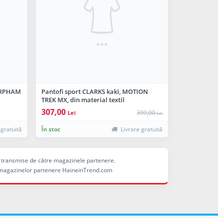
HARPHAM
Pantofi sport CLARKS kaki, MOTION
TREK MX, din material textil
307,00
399,00
Lei
Lei
 gratuită
În stoc
Livrare gratuită
ele transmise de către magazinele partenere.
ina magazinelor partenere HaineinTrend.com