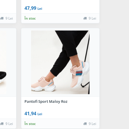
47,99
Lei
9 Lei
În stoc
9 Lei
Pantofi Sport Maloy Roz
41,94
Lei
9 Lei
În stoc
9 Lei