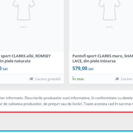
i sport CLARKS albi, ROMSEY
Pantofi sport CLARKS maro, S
in piele naturala
LACE, din piele intoarsa
0
579,00
Lei
Lei
Livrare gratuită
În stoc
Livrare
racter informativ. Descrierile produselor sunt informative, în conformitate cu dat
r de calitatea produselor, de preţuri sau de livrări. Toate acestea cad în sarc