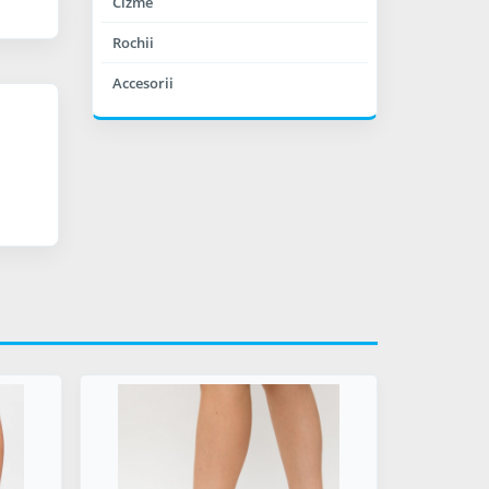
Cizme
Rochii
Accesorii