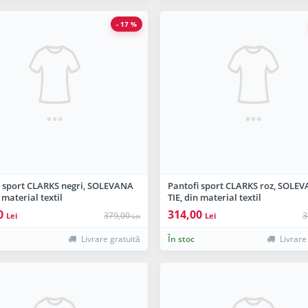
- 17 %
i sport CLARKS negri, SOLEVANA
Pantofi sport CLARKS roz, SOLE
n material textil
TIE, din material textil
0
314,00
379,00
3
Lei
Lei
Lei
Livrare gratuită
În stoc
Livrare