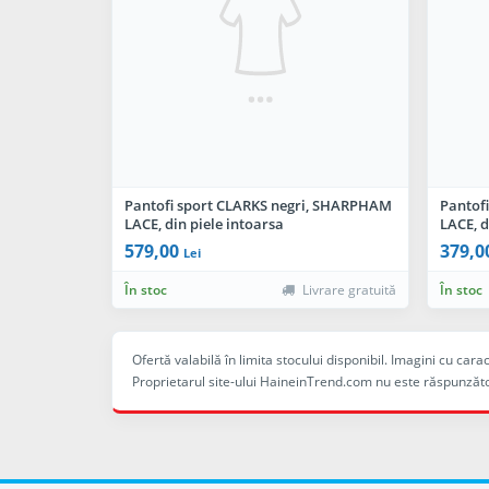
Pantofi sport CLARKS negri, SHARPHAM
Pantof
LACE, din piele intoarsa
LACE, d
579,00
379,0
Lei
În stoc
Livrare gratuită
În stoc
Ofertă valabilă în limita stocului disponibil. Imagini cu ca
Proprietarul site-ului HaineinTrend.com nu este răspunzăto