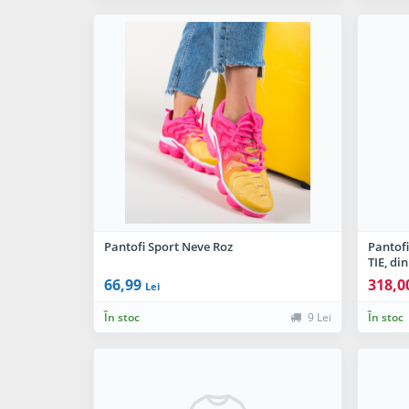
Pantofi Sport Neve Roz
Pantof
TIE, di
66,99
318,0
Lei
În stoc
9 Lei
În stoc