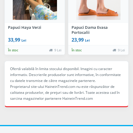
Papuci Haya Verzi
Papuci Dama Evasa
Portocalii
33,99
23,99
Lei
Lei
În stoc
9 Lei
În stoc
9 Lei
Ofertă valabilă în limita stocului disponibil. Imagini cu caracter
informativ. Descrierile produselor sunt informative, în conformitate
cu datele transmise de către magazinele partenere.
Proprietarul site-ului HaineinTrend.com nu este răspunzător de
calitatea produselor, de preţuri sau de livrări. Toate acestea cad în
sarcina magazinelor partenere HaineinTrend.com