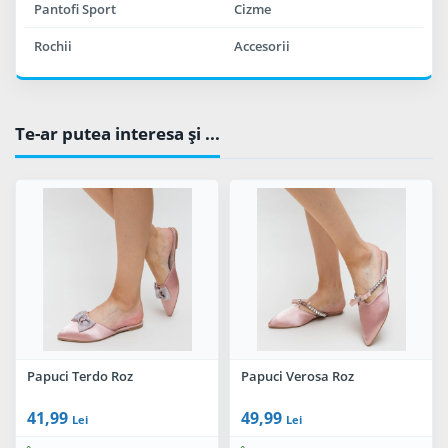
Pantofi Sport
Cizme
Rochii
Accesorii
Te-ar putea interesa şi ...
Papuci Terdo Roz
Papuci Verosa Roz
41,99
49,99
Lei
Lei