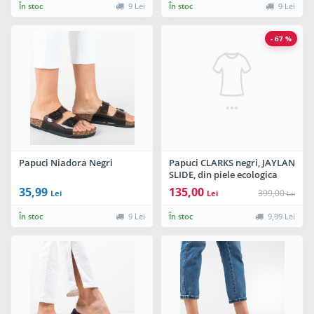
În stoc
9 Lei
În stoc
9 Lei
- 67 %
Papuci Niadora Negri
Papuci CLARKS negri, JAYLAN
SLIDE, din piele ecologica
35,99
135,00
399,00
Lei
Lei
Lei
În stoc
9 Lei
În stoc
9,99 Lei