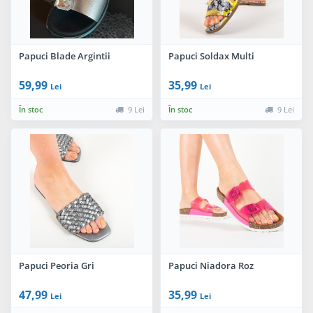
Papuci Blade Argintii
Papuci Soldax Multi
59,99
35,99
Lei
Lei
În stoc
9 Lei
În stoc
9 Lei
Papuci Peoria Gri
Papuci Niadora Roz
47,99
35,99
Lei
Lei