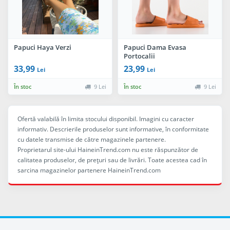
Papuci Haya Verzi
Papuci Dama Evasa
Portocalii
33,99
23,99
Lei
Lei
În stoc
9 Lei
În stoc
9 Lei
Ofertă valabilă în limita stocului disponibil. Imagini cu caracter
informativ. Descrierile produselor sunt informative, în conformitate
cu datele transmise de către magazinele partenere.
Proprietarul site-ului HaineinTrend.com nu este răspunzător de
calitatea produselor, de preţuri sau de livrări. Toate acestea cad în
sarcina magazinelor partenere HaineinTrend.com