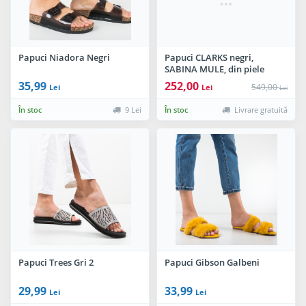
Papuci Niadora Negri
Papuci CLARKS negri,
SABINA MULE, din piele
naturala
35,99
252,00
549,00
Lei
Lei
Lei
În stoc
9 Lei
În stoc
Livrare gratuită
Papuci Trees Gri 2
Papuci Gibson Galbeni
29,99
33,99
Lei
Lei