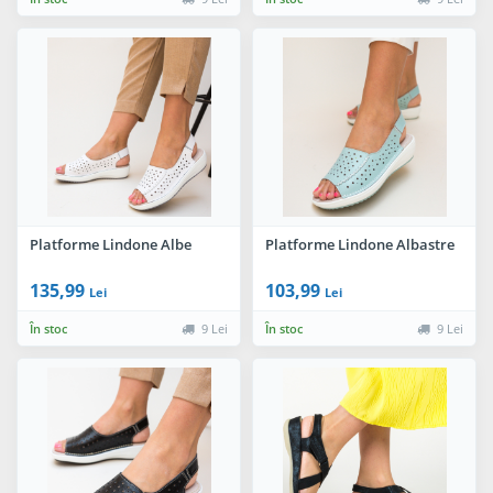
Platforme Lindone Albe
Platforme Lindone Albastre
135,99
103,99
Lei
Lei
În stoc
9 Lei
În stoc
9 Lei