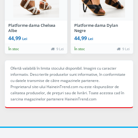
Platforme dama Chelsea
Platforme dama Dylan
Albe
Negre
44,99
44,99
Lei
Lei
În stoc
9 Lei
În stoc
9 Lei
Ofertă valabilă în limita stocului disponibil. Imagini cu caracter
informativ. Descrierile produselor sunt informative, în conformitate
cu datele transmise de către magazinele partenere.
Proprietarul site-ului HaineinTrend.com nu este răspunzător de
calitatea produselor, de preţuri sau de livrări. Toate acestea cad în
sarcina magazinelor partenere HaineinTrend.com