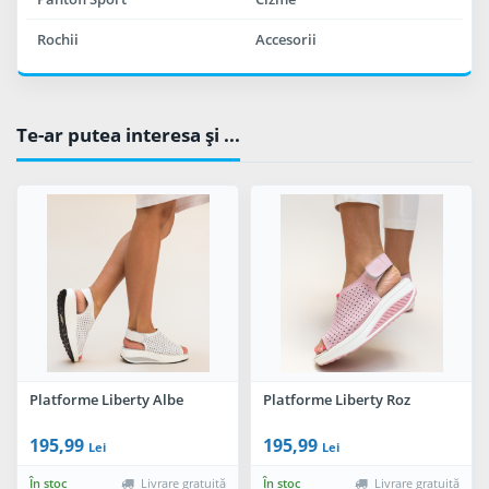
Rochii
Accesorii
Te-ar putea interesa şi ...
Platforme Liberty Albe
Platforme Liberty Roz
195,99
195,99
Lei
Lei
În stoc
Livrare gratuită
În stoc
Livrare gratuită