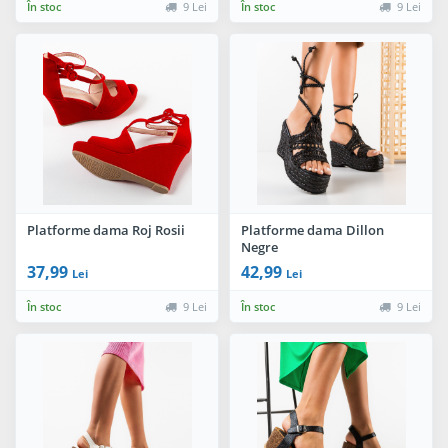
În stoc
9 Lei
În stoc
9 Lei
Platforme dama Roj Rosii
Platforme dama Dillon
Negre
37,99
42,99
Lei
Lei
În stoc
9 Lei
În stoc
9 Lei