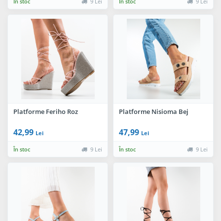
În stoc
9 Lei
În stoc
9 Lei
Platforme Feriho Roz
Platforme Nisioma Bej
42,99
47,99
Lei
Lei
În stoc
9 Lei
În stoc
9 Lei