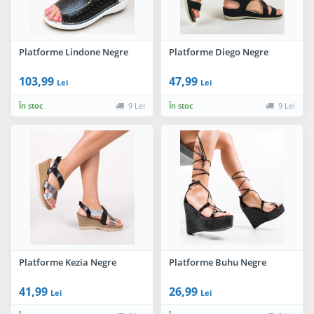
Platforme Lindone Negre
Platforme Diego Negre
103,99
47,99
Lei
Lei
În stoc
9 Lei
În stoc
9 Lei
Platforme Kezia Negre
Platforme Buhu Negre
41,99
26,99
Lei
Lei