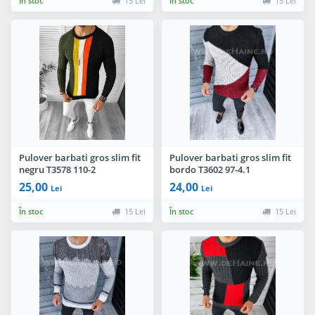
În stoc
15 Lei
În stoc
15 Lei
Pulover barbati gros slim fit
Pulover barbati gros slim fit
negru T3578 110-2
bordo T3602 97-4.1
25,00
24,00
Lei
Lei
În stoc
15 Lei
În stoc
15 Lei