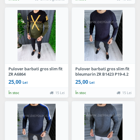
Pulover barbati gros slim fit
Pulover barbati gros slim fit
ZR A6864
bleumarin ZR B1423 P19-4.2
25,00
25,00
Lei
Lei
În stoc
15 Lei
În stoc
15 Lei