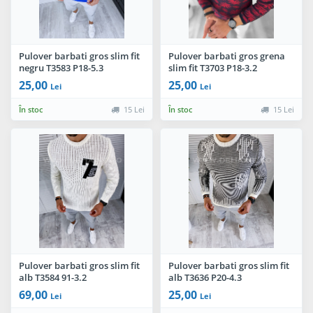
Pulover barbati gros slim fit
Pulover barbati gros grena
negru T3583 P18-5.3
slim fit T3703 P18-3.2
25,00
25,00
Lei
Lei
În stoc
15 Lei
În stoc
15 Lei
Pulover barbati gros slim fit
Pulover barbati gros slim fit
alb T3584 91-3.2
alb T3636 P20-4.3
69,00
25,00
Lei
Lei