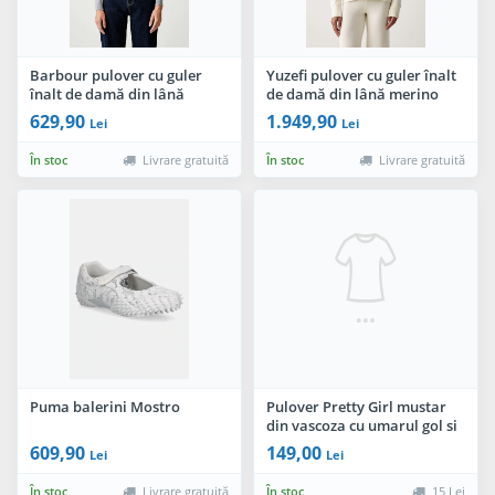
Barbour pulover cu guler
Yuzefi pulover cu guler înalt
înalt de damă din lână
de damă din lână merino
Pendle Roll
AREN
629,90
1.949,90
Lei
Lei
În stoc
Livrare gratuită
În stoc
Livrare gratuită
Puma balerini Mostro
Pulover Pretty Girl mustar
din vascoza cu umarul gol si
maneci tip fluture
609,90
149,00
Lei
Lei
În stoc
Livrare gratuită
În stoc
15 Lei