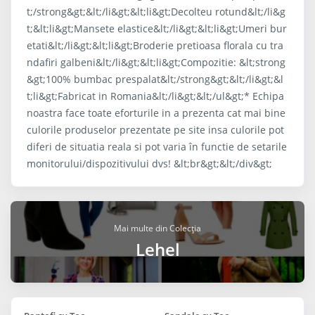
t;/strong&gt;&lt;/li&gt;&lt;li&gt;Decolteu rotund&lt;/li&g
t;&lt;li&gt;Mansete elastice&lt;/li&gt;&lt;li&gt;Umeri bur
etati&lt;/li&gt;&lt;li&gt;Broderie pretioasa florala cu tra
ndafiri galbeni&lt;/li&gt;&lt;li&gt;Compozitie: &lt;strong
&gt;100% bumbac prespalat&lt;/strong&gt;&lt;/li&gt;&l
t;li&gt;Fabricat in Romania&lt;/li&gt;&lt;/ul&gt;* Echipa
noastra face toate eforturile in a prezenta cat mai bine
culorile produselor prezentate pe site insa culorile pot
diferi de situatia reala si pot varia în functie de setarile
monitorului/dispozitivului dvs! &lt;br&gt;&lt;/div&gt;
Mai multe din Colecția
Lehel