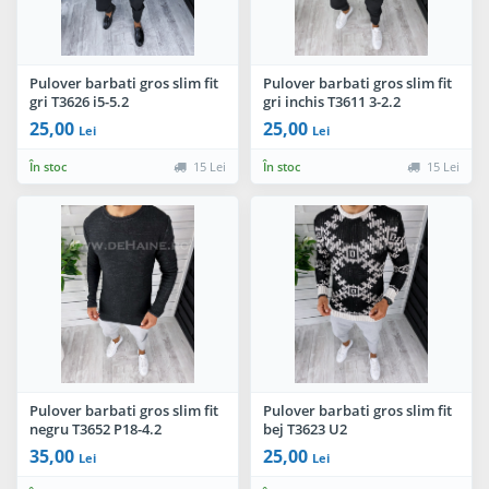
Pulover barbati gros slim fit
Pulover barbati gros slim fit
gri T3626 i5-5.2
gri inchis T3611 3-2.2
25,00
25,00
Lei
Lei
În stoc
15 Lei
În stoc
15 Lei
Pulover barbati gros slim fit
Pulover barbati gros slim fit
negru T3652 P18-4.2
bej T3623 U2
35,00
25,00
Lei
Lei