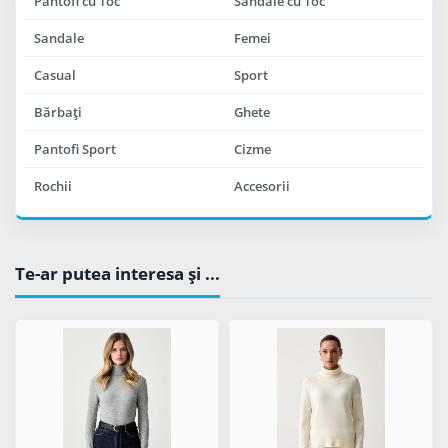
Pantofi cu Toc
Sandale cu Toc
Sandale
Femei
Casual
Sport
Bărbaţi
Ghete
Pantofi Sport
Cizme
Rochii
Accesorii
Te-ar putea interesa şi ...