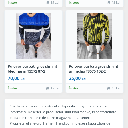
În stoc
15 Lei
În stoc
15 Lei
Pulover barbati gros slim fit
Pulover barbati gros slim fit
bleumarin T3572 87-2
gri inchis T3575 102-2
70,00
25,00
Lei
Lei
În stoc
15 Lei
În stoc
15 Lei
Ofertă valabilă în limita stocului disponibil. Imagini cu caracter
informativ. Descrierile produselor sunt informative, în conformitate
cu datele transmise de către magazinele partenere.
Proprietarul site-ului HaineinTrend.com nu este răspunzător de