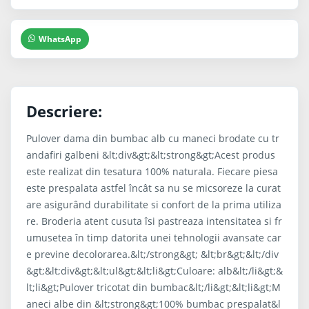
WhatsApp
Descriere:
Pulover dama din bumbac alb cu maneci brodate cu tr
andafiri galbeni &lt;div&gt;&lt;strong&gt;Acest produs
este realizat din tesatura 100% naturala. Fiecare piesa
este prespalata astfel încât sa nu se micsoreze la curat
are asigurând durabilitate si confort de la prima utiliza
re. Broderia atent cusuta îsi pastreaza intensitatea si fr
umusetea în timp datorita unei tehnologii avansate car
e previne decolorarea.&lt;/strong&gt; &lt;br&gt;&lt;/div
&gt;&lt;div&gt;&lt;ul&gt;&lt;li&gt;Culoare: alb&lt;/li&gt;&
lt;li&gt;Pulover tricotat din bumbac&lt;/li&gt;&lt;li&gt;M
aneci albe din &lt;strong&gt;100% bumbac prespalat&l