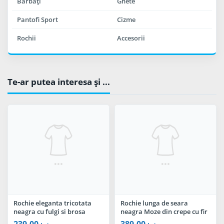
Bărbaţi
Ghete
Pantofi Sport
Cizme
Rochii
Accesorii
Te-ar putea interesa şi ...
Rochie eleganta tricotata
Rochie lunga de seara
neagra cu fulgi si brosa
neagra Moze din crepe cu fir
argintie
irizant
239,00
389,00