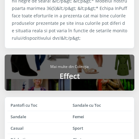
hii negre de seara! &lt;/p&gt; &lt;p&gt;* Modelul nostru
poarta marimea 36(S)&lt;/p&gt; &lt;p&gt;* Echipa InPuff
face toate eforturile in a prezenta cat mai bine culorile
produselor prezentate pe site insa culorile pot diferi d
e situatia reala si pot varia în functie de setarile monito
rului/dispozitivului dvs!&lt;/p&gt;
Mai multe din Colecția
Effect
Pantofi cu Toc
Sandale cu Toc
Sandale
Femei
Casual
Sport