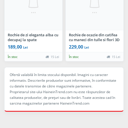
Rochie de zi eleganta alba cu
Rochie de ocazie din catifea
decupaj la spate
cu maneci din tulle si flori 3D
189,00
229,00
Lei
Lei
În stoc
15 Lei
În stoc
15 Lei
Ofertă valabilă în limita stocului disponibil. Imagini cu caracter
informativ. Descrierile produselor sunt informative, în conformitate
cu datele transmise de către magazinele partenere.
Proprietarul site-ului HaineinTrend.com nu este răspunzător de
calitatea produselor, de preţuri sau de livrări. Toate acestea cad în
sarcina magazinelor partenere HaineinTrend.com