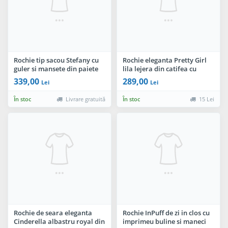
Rochie tip sacou Stefany cu
Rochie eleganta Pretty Girl
guler si mansete din paiete
lila lejera din catifea cu
argintii
insetii argintii
339,00
289,00
Lei
Lei
În stoc
Livrare gratuită
În stoc
15 Lei
Rochie de seara eleganta
Rochie InPuff de zi in clos cu
Cinderella albastru royal din
imprimeu buline si maneci