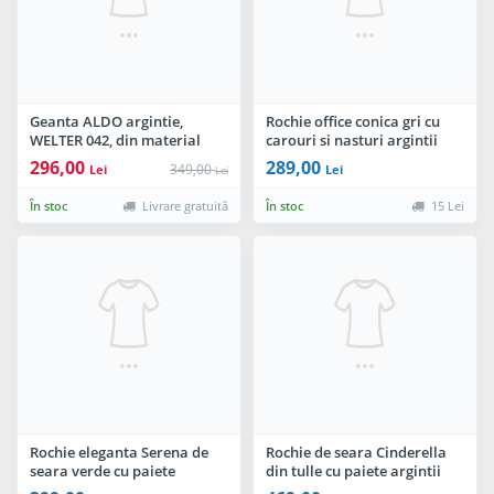
Geanta ALDO argintie,
Rochie office conica gri cu
WELTER 042, din material
carouri si nasturi argintii
textil
decorativi
296,00
289,00
349,00
Lei
Lei
Lei
În stoc
Livrare gratuită
În stoc
15 Lei
Rochie eleganta Serena de
Rochie de seara Cinderella
seara verde cu paiete
din tulle cu paiete argintii
argintii si sclipici