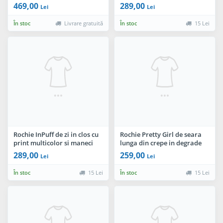
tulle cu paiete
din voal
469,00
289,00
Lei
Lei
În stoc
Livrare gratuită
În stoc
15 Lei
Rochie InPuff de zi in clos cu
Rochie Pretty Girl de seara
print multicolor si maneci
lunga din crepe in degrade
din voal
289,00
259,00
Lei
Lei
În stoc
15 Lei
În stoc
15 Lei