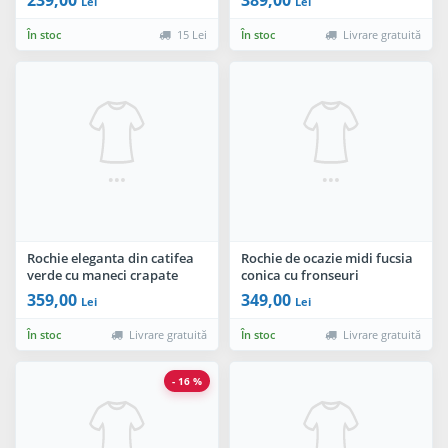
Lei
Lei
În stoc
15 Lei
În stoc
Livrare gratuită
Rochie eleganta din catifea
Rochie de ocazie midi fucsia
verde cu maneci crapate
conica cu fronseuri
359,00
349,00
Lei
Lei
În stoc
Livrare gratuită
În stoc
Livrare gratuită
- 16 %