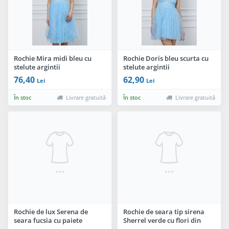
Rochie Mira midi bleu cu
Rochie Doris bleu scurta cu
stelute argintii
stelute argintii
76,40
62,90
Lei
Lei
În stoc
Livrare gratuită
În stoc
Livrare gratuită
Rochie de lux Serena de
Rochie de seara tip sirena
seara fucsia cu paiete
Sherrel verde cu flori din
argintii si sclipici
paiete argintii