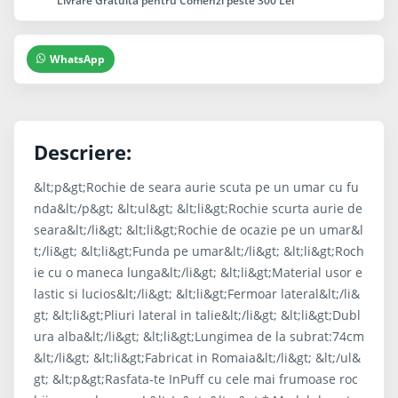
Livrare Gratuita pentru Comenzi peste 300 Lei
WhatsApp
Descriere:
&lt;p&gt;Rochie de seara aurie scuta pe un umar cu fu
nda&lt;/p&gt; &lt;ul&gt; &lt;li&gt;Rochie scurta aurie de
seara&lt;/li&gt; &lt;li&gt;Rochie de ocazie pe un umar&l
t;/li&gt; &lt;li&gt;Funda pe umar&lt;/li&gt; &lt;li&gt;Roch
ie cu o maneca lunga&lt;/li&gt; &lt;li&gt;Material usor e
lastic si lucios&lt;/li&gt; &lt;li&gt;Fermoar lateral&lt;/li&
gt; &lt;li&gt;Pliuri lateral in talie&lt;/li&gt; &lt;li&gt;Dubl
ura alba&lt;/li&gt; &lt;li&gt;Lungimea de la subrat:74cm
&lt;/li&gt; &lt;li&gt;Fabricat in Romaia&lt;/li&gt; &lt;/ul&
gt; &lt;p&gt;Rasfata-te InPuff cu cele mai frumoase roc