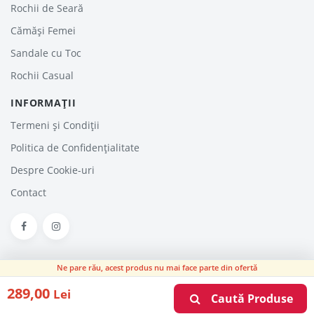
Rochii de Seară
Cămăși Femei
Sandale cu Toc
Rochii Casual
INFORMAȚII
Termeni și Condiții
Politica de Confidențialitate
Despre Cookie-uri
Contact
Ne pare rău, acest produs nu mai face parte din ofertă
HaineinTrend.com © 2026. Haine - Reduceri, Oferte şi Promoţii Online
289,00
Lei
Articole
Despre noi
Contact
Caută Produse