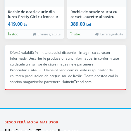
Rochie de ocazie aurie din
Rochie de ocazie scurta cu
lurex Pretty Girl cu fronseuri
corset Laurette albastru
royal
419,00
389,00
Lei
Lei
În stoc
Livrare gratuită
În stoc
Livrare gratuită
Ofertă valabilă în limita stocului disponibil. Imagini cu caracter
informativ. Descrierile produselor sunt informative, în conformitate
cu datele transmise de către magazinele partenere.
Proprietarul site-ului HaineinTrend.com nu este răspunzător de
calitatea produselor, de preţuri sau de livrări. Toate acestea cad în
sarcina magazinelor partenere HaineinTrend.com
DESCOPERĂ MODA MAI UȘOR