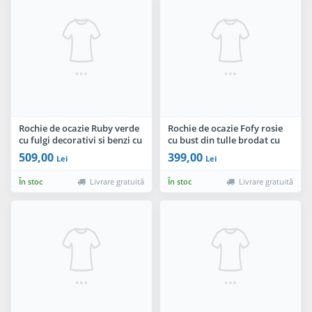
Rochie de ocazie Ruby verde
Rochie de ocazie Fofy rosie
cu fulgi decorativi si benzi cu
cu bust din tulle brodat cu
strassuri
floricele
509,00
399,00
Lei
Lei
În stoc
Livrare gratuită
În stoc
Livrare gratuită