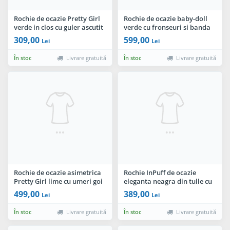
Rochie de ocazie Pretty Girl
Rochie de ocazie baby-doll
verde in clos cu guler ascutit
verde cu fronseuri si banda
din strassuri
309,00
599,00
Lei
Lei
În stoc
Livrare gratuită
În stoc
Livrare gratuită
Rochie de ocazie asimetrica
Rochie InPuff de ocazie
Pretty Girl lime cu umeri goi
eleganta neagra din tulle cu
buline din catifea
499,00
389,00
Lei
Lei
În stoc
Livrare gratuită
În stoc
Livrare gratuită