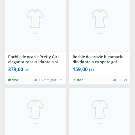
Rochie de ocazie Pretty Girl
Rochie de ocazie bleumarin
eleganta rose cu dantela si
din dantela cu spate gol
paiete discrete
379,00
159,00
Lei
Lei
În stoc
Livrare gratuită
În stoc
15 Lei