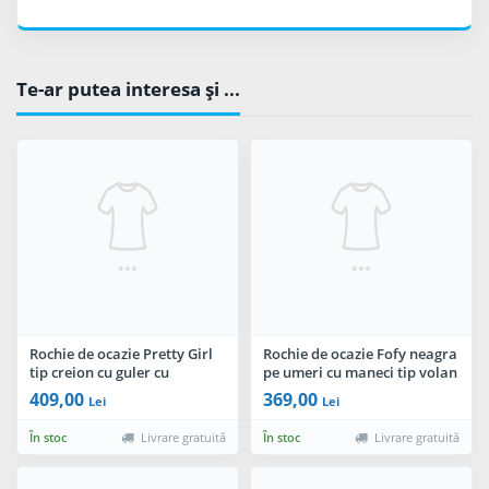
Te-ar putea interesa şi ...
Rochie de ocazie Pretty Girl
Rochie de ocazie Fofy neagra
tip creion cu guler cu
pe umeri cu maneci tip volan
margele cusute
cu glitter
409,00
369,00
Lei
Lei
În stoc
Livrare gratuită
În stoc
Livrare gratuită