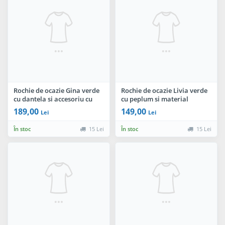
Rochie de ocazie Gina verde
Rochie de ocazie Livia verde
cu dantela si accesoriu cu
cu peplum si material
fulgi by InPuff
perforat By InPuff
189,00
149,00
Lei
Lei
În stoc
15 Lei
În stoc
15 Lei