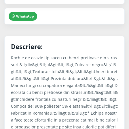
WhatsApp
Descriere:
Rochie de ocazie tip sacou cu benzi pretioase din stras
suri &lt;div&gt;&lt;ul&gt;&lt;li&gt;Culoare: negru&lt;/li&
gt;&lt;li&gt;Textura: stofa&lt;/li&gt;&lt;li&gt;Umeri buret
ati&lt;/li&gt;&lt;li&gt;Prezinta dublura&lt;/li&gt;&lt;li&gt;
Maneci lungi cu crapatura eleganta&lt;/li&gt;&lt;li&gt;D
ecorata cu benzi pretioase din strassuri&lt;/li&gt;&lt;li&
gt;Inchidere frontala cu nasturi negri&lt;/li&gt;&lt;li&gt;
Compozitie: 90% poliester 5% elastan&lt;/li&gt;&lt;li&gt;
Fabricat in Romania&lt;/li&gt;&lt;/ul&gt;* Echipa noastr
a face toate eforturile in a prezenta cat mai bine culoril
e produselor prezentate pe site insa culorile pot diferi