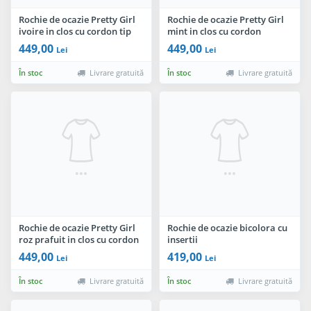
Rochie de ocazie Pretty Girl
Rochie de ocazie Pretty Girl
ivoire in clos cu cordon tip
mint in clos cu cordon
funda
detasabil tip funda
449,00
449,00
Lei
Lei
În stoc
Livrare gratuită
În stoc
Livrare gratuită
Rochie de ocazie Pretty Girl
Rochie de ocazie bicolora cu
roz prafuit in clos cu cordon
insertii
detasabil tip funda
449,00
419,00
Lei
Lei
În stoc
Livrare gratuită
În stoc
Livrare gratuită