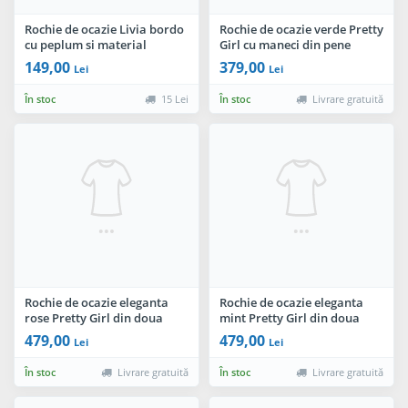
Rochie de ocazie Livia bordo
Rochie de ocazie verde Pretty
cu peplum si material
Girl cu maneci din pene
perforat By InPuff
149,00
379,00
Lei
Lei
În stoc
15 Lei
În stoc
Livrare gratuită
Rochie de ocazie eleganta
Rochie de ocazie eleganta
rose Pretty Girl din doua
mint Pretty Girl din doua
piese
piese
479,00
479,00
Lei
Lei
În stoc
Livrare gratuită
În stoc
Livrare gratuită