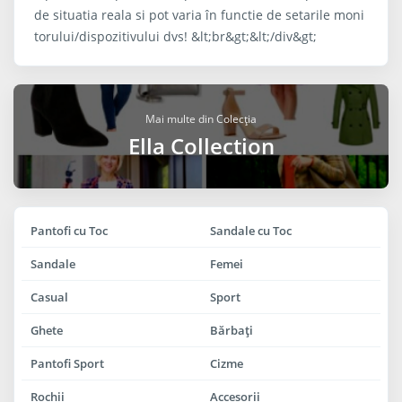
de situatia reala si pot varia în functie de setarile moni
torului/dispozitivului dvs! &lt;br&gt;&lt;/div&gt;
Mai multe din Colecția
Ella Collection
Pantofi cu Toc
Sandale cu Toc
Sandale
Femei
Casual
Sport
Ghete
Bărbaţi
Pantofi Sport
Cizme
Rochii
Accesorii