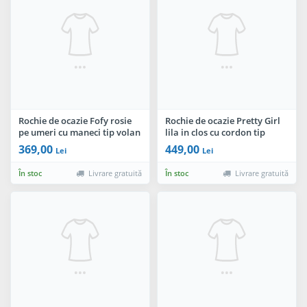
Rochie de ocazie Fofy rosie
Rochie de ocazie Pretty Girl
pe umeri cu maneci tip volan
lila in clos cu cordon tip
cu glitter
funda
369,00
449,00
Lei
Lei
În stoc
Livrare gratuită
În stoc
Livrare gratuită