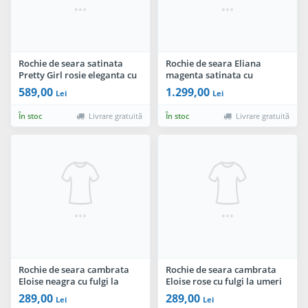
Rochie de seara satinata
Rochie de seara Eliana
Pretty Girl rosie eleganta cu
magenta satinata cu
funda pretioasa
aplicatii pretioase
589,00
1.299,00
Lei
Lei
În stoc
Livrare gratuită
În stoc
Livrare gratuită
Rochie de seara cambrata
Rochie de seara cambrata
Eloise neagra cu fulgi la
Eloise rose cu fulgi la umeri
umeri
289,00
289,00
Lei
Lei