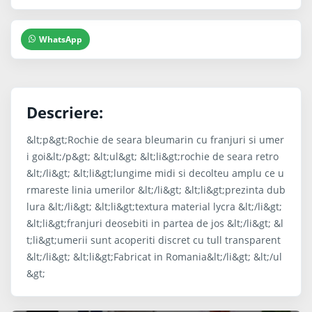
WhatsApp
Descriere:
&lt;p&gt;Rochie de seara bleumarin cu franjuri si umer
i goi&lt;/p&gt; &lt;ul&gt; &lt;li&gt;rochie de seara retro
&lt;/li&gt; &lt;li&gt;lungime midi si decolteu amplu ce u
rmareste linia umerilor &lt;/li&gt; &lt;li&gt;prezinta dub
lura &lt;/li&gt; &lt;li&gt;textura material lycra &lt;/li&gt;
&lt;li&gt;franjuri deosebiti in partea de jos &lt;/li&gt; &l
t;li&gt;umerii sunt acoperiti discret cu tull transparent
&lt;/li&gt; &lt;li&gt;Fabricat in Romania&lt;/li&gt; &lt;/ul
&gt;