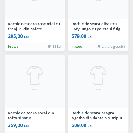
Rochie de seara rose midi cu
Rochie de seara albastra
franjuri din paiete
Fofy lunga cu paiete si fulgi
295,00
579,00
Lei
Lei
În stoc
15 Lei
În stoc
Livrare gratuită
Rochie de seara corai din
Rochie de seara neagra
tafta si satin
Agatha din dantela si triplu
voal creponat
359,00
509,00
Lei
Lei