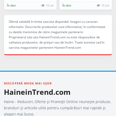
În stoc
15 Lei
În stoc
15 Lei
Ofertă valabilă în limita stocului disponibil. Imagini cu caracter
informativ. Descrierile produselor sunt informative, în conformitate
cu datele transmise de către magazinele partenere.
Proprietarul site-ului HaineinTrend.com nu este răspunzător de
calitatea produselor, de preţuri sau de livrări. Toate acestea cad în
sarcina magazinelor partenere HaineinTrend.com
DESCOPERĂ MODA MAI UȘOR
HaineinTrend.com
Haine - Reduceri, Oferte şi Promoţii Online reunește produse,
branduri și articole utile pentru cumpărături mai rapide și
alegeri mai bune.