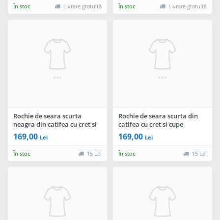
În stoc
Livrare gratuită
În stoc
Livrare gratuită
Rochie de seara scurta
Rochie de seara scurta din
neagra din catifea cu cret si
catifea cu cret si cupe
cupe buretate
buretate
169,00
169,00
Lei
Lei
În stoc
15 Lei
În stoc
15 Lei