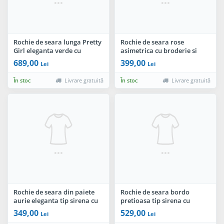
Rochie de seara lunga Pretty
Rochie de seara rose
Girl eleganta verde cu
asimetrica cu broderie si
cordon tip funda
paiete
689,00
399,00
Lei
Lei
În stoc
Livrare gratuită
În stoc
Livrare gratuită
Rochie de seara din paiete
Rochie de seara bordo
aurie eleganta tip sirena cu
pretioasa tip sirena cu
trena
broderie aplicata si margele
349,00
529,00
Lei
Lei