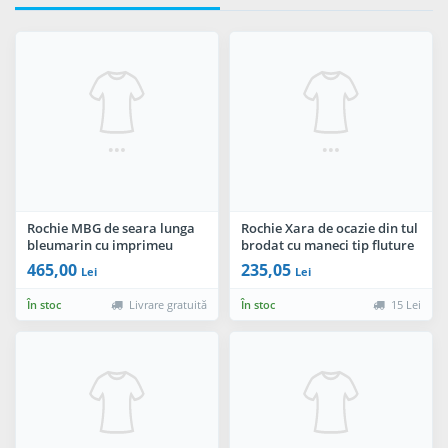
Rochie MBG de seara lunga
Rochie Xara de ocazie din tul
bleumarin cu imprimeu
brodat cu maneci tip fluture
floral
si funda in talie
465,00
235,05
Lei
Lei
În stoc
Livrare gratuită
În stoc
15 Lei