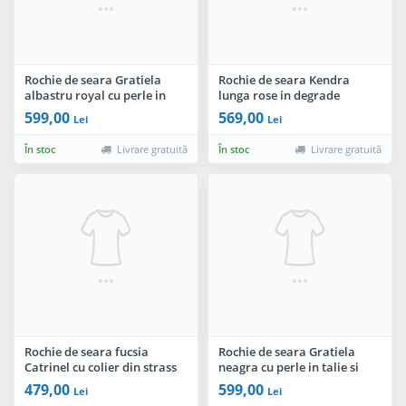
Rochie de seara Gratiela
Rochie de seara Kendra
albastru royal cu perle in
lunga rose in degrade
talie si accesoriu tip fulgi
eleganta din tulle cu floare
599,00
569,00
Lei
Lei
3D
În stoc
Livrare gratuită
În stoc
Livrare gratuită
Rochie de seara fucsia
Rochie de seara Gratiela
Catrinel cu colier din strass
neagra cu perle in talie si
si crapatura pe picior
accesoriu tip fulgi
479,00
599,00
Lei
Lei