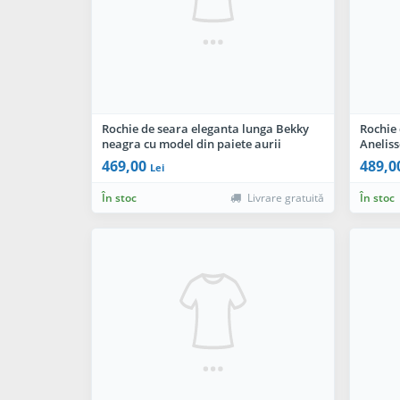
Rochie de seara eleganta lunga Bekky
Rochie 
neagra cu model din paiete aurii
Aneliss
brodat
469,00
489,0
Lei
În stoc
Livrare gratuită
În stoc