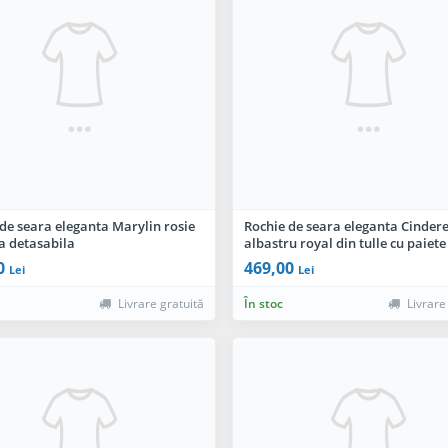
de seara eleganta Marylin rosie
Rochie de seara eleganta Cindere
a detasabila
albastru royal din tulle cu paiete
0
469,00
Lei
Lei
Livrare gratuită
În stoc
Livrare