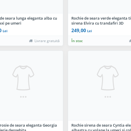
de seara lunga eleganta alba cu
Rochie de seara verde eleganta t
axi pe umeri
sirena Elvira cu trandafiri 3D
0
249,00
Lei
Lei
Livrare gratuită
În stoc
rosie de seara eleganta Georgia
Rochie sirena de seara Cyntia el
erie deosebita
albastra cu volane la umeri si col