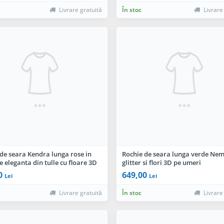
Livrare gratuită
În stoc
Livrare
de seara Kendra lunga rose in
Rochie de seara lunga verde Nem
 eleganta din tulle cu floare 3D
glitter si flori 3D pe umeri
0
649,00
Lei
Lei
Livrare gratuită
În stoc
Livrare