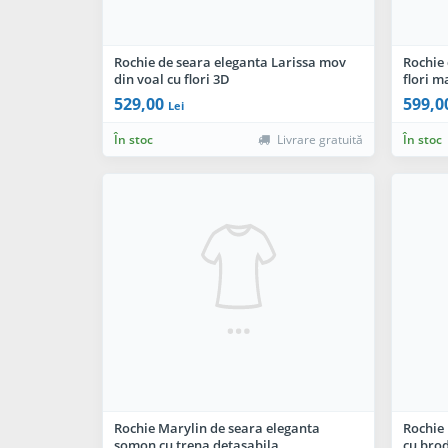
Rochie de seara eleganta Larissa mov
Rochie 
din voal cu flori 3D
flori m
529,00
599,0
Lei
În stoc
Livrare gratuită
În stoc
Rochie Marylin de seara eleganta
Rochie 
somon cu trena detasabila
cu brod