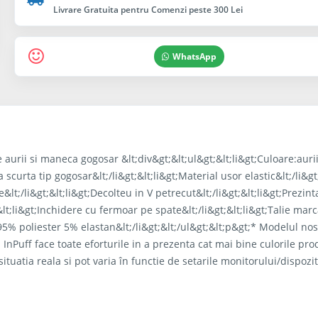
Livrare Gratuita pentru Comenzi peste 300 Lei
WhatsApp
 aurii si maneca gogosar &lt;div&gt;&lt;ul&gt;&lt;li&gt;Culoare:aurii
a scurta tip gogosar&lt;/li&gt;&lt;li&gt;Material usor elastic&lt;/li&gt;
lt;/li&gt;&lt;li&gt;Decolteu in V petrecut&lt;/li&gt;&lt;li&gt;Prezin
&lt;li&gt;Inchidere cu fermoar pe spate&lt;/li&gt;&lt;li&gt;Talie mar
: 95% poliester 5% elastan&lt;/li&gt;&lt;/ul&gt;&lt;p&gt;* Modelul no
InPuff face toate eforturile in a prezenta cat mai bine culorile pr
situatia reala si pot varia în functie de setarile monitorului/dispozit