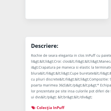
Descriere:
Rochie de seara eleganta in clos InPuff cu paiete
li&gt;&lt;li&gt;Croi: clos&lt;/li&gt;&lt;li&gt;Manec
i&gt;Crapatura pe maneca si elastic la terminatie&
blura&lt;/li&gt;&lt;li&gt;Cupe buretate&lt;/li&gt;
cu pliuri discrete&lt;/li&gt;&lt;li&gt;Compozitie
poarta marimea 36(S)&lt;/p&gt;&lt;p&gt;* Echipa 
lor prezentate pe site insa culorile pot diferi de 
ui dvs&lt;/p&gt; &lt;br&gt;&lt;/div&gt;
Colecţia InPuff