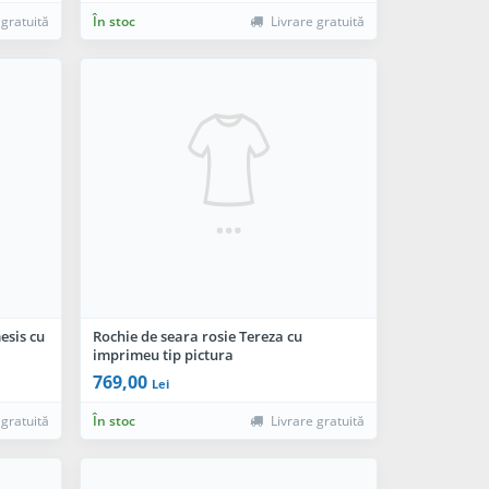
 gratuită
În stoc
Livrare gratuită
esis cu
Rochie de seara rosie Tereza cu
imprimeu tip pictura
769,00
Lei
 gratuită
În stoc
Livrare gratuită