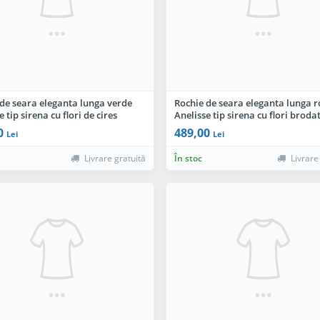
de seara eleganta lunga verde
Rochie de seara eleganta lunga r
e tip sirena cu flori de cires
Anelisse tip sirena cu flori broda
e
0
489,00
Lei
Lei
Livrare gratuită
În stoc
Livrare