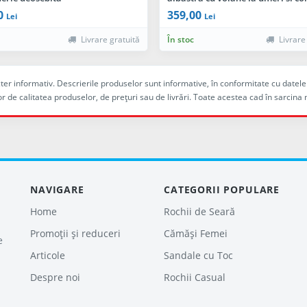
pretios
0
359,00
Lei
Lei
Livrare gratuită
În stoc
Livrare
racter informativ. Descrierile produselor sunt informative, în conformitate cu dat
r de calitatea produselor, de preţuri sau de livrări. Toate acestea cad în sarc
NAVIGARE
CATEGORII POPULARE
Home
Rochii de Seară
Promoții și reduceri
Cămăși Femei
e
Articole
Sandale cu Toc
Despre noi
Rochii Casual