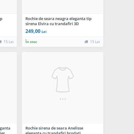
ip
Rochie de seara neagra eleganta tip
sirena Elvira cu trandafiri 3D
249,00
Lei
15 Lei
În stoc
15 Lei
eganta
Rochie sirena de seara Anelisse
ier
eleganta cu trandafiri brodati