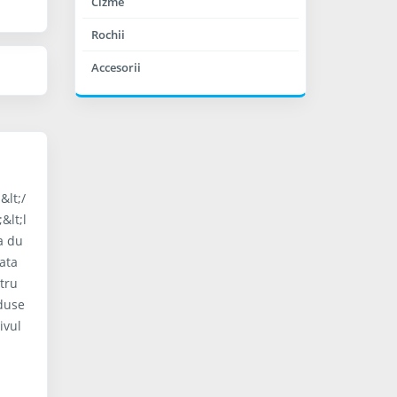
Cizme
Rochii
Accesorii
&lt;/
&lt;l
ta du
cata
stru
oduse
ivul