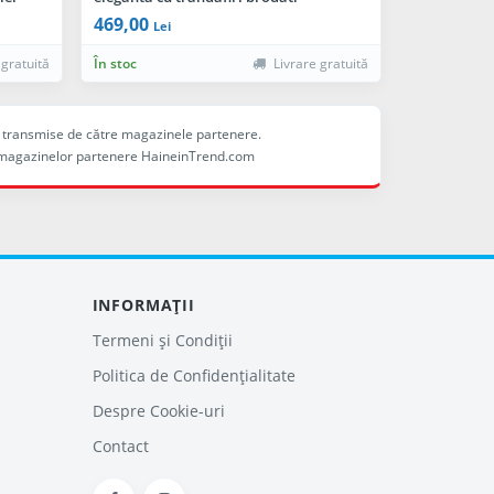
469,00
Lei
 gratuită
În stoc
Livrare gratuită
ele transmise de către magazinele partenere.
ina magazinelor partenere HaineinTrend.com
INFORMAȚII
Termeni și Condiții
Politica de Confidențialitate
Despre Cookie-uri
Contact