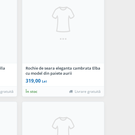
lla
Rochie de seara eleganta cambrata Elba
cu model din paiete aurii
319,00
Lei
 gratuită
În stoc
Livrare gratuită