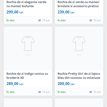
Rochie de zi eleganta verde
Rochie de zi verde cu maneci
cu maneci bufante
brodate si accesoriu pretios
299,00
239,00
Lei
Lei
În stoc
15 Lei
În stoc
15 Lei
Rochie de zi indigo conica cu
Rochie Pretty Girl de zi lejera
broderie 3D
bleu din vascoza cu volanase
289,00
209,00
Lei
Lei
În stoc
15 Lei
În stoc
15 Lei