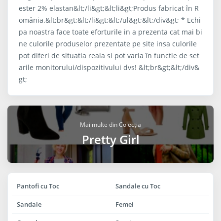
ester 2% elastan&lt;/li&gt;&lt;li&gt;Produs fabricat în R
omânia.&lt;br&gt;&lt;/li&gt;&lt;/ul&gt;&lt;/div&gt; * Echi
pa noastra face toate eforturile in a prezenta cat mai bi
ne culorile produselor prezentate pe site insa culorile
pot diferi de situatia reala si pot varia în functie de set
arile monitorului/dispozitivului dvs! &lt;br&gt;&lt;/div&
gt;
Mai multe din Colecția
Pretty Girl
Pantofi cu Toc
Sandale cu Toc
Sandale
Femei