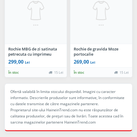
Rochie MBG de zi satinata
Rochie de gravida Moze
petrecuta cu imprimeu
portocalie
maron
299,00
269,00
Lei
Lei
În stoc
15 Lei
În stoc
15 Lei
Ofertă valabilă în limita stocului disponibil. Imagini cu caracter
informativ. Descrierile produselor sunt informative, în conformitate
cu datele transmise de către magazinele partenere.
Proprietarul site-ului HaineinTrend.com nu este răspunzător de
calitatea produselor, de preţuri sau de livrări. Toate acestea cad în
sarcina magazinelor partenere HaineinTrend.com