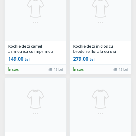
Rochie de zi camel
Rochie de zi in clos cu
asimetrica cu imprimeu
broderie florala ecru si
floral si volan la terminatie
dantela aplicata
149,00
279,00
Lei
Lei
În stoc
15 Lei
În stoc
15 Lei