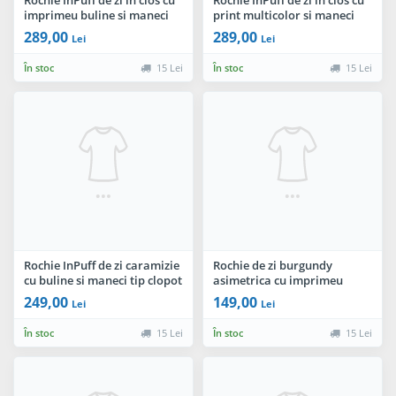
imprimeu buline si maneci
print multicolor si maneci
din voal
din voal
289,00
289,00
Lei
Lei
În stoc
15 Lei
În stoc
15 Lei
Rochie InPuff de zi caramizie
Rochie de zi burgundy
cu buline si maneci tip clopot
asimetrica cu imprimeu
floral si volan la terminatie
249,00
149,00
Lei
Lei
În stoc
15 Lei
În stoc
15 Lei