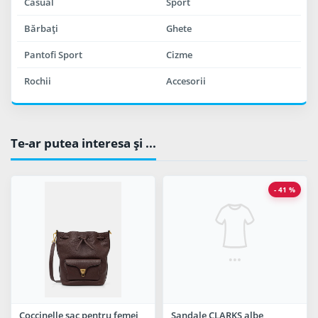
Casual
Sport
Bărbaţi
Ghete
Pantofi Sport
Cizme
Rochii
Accesorii
Te-ar putea interesa şi ...
- 41 %
Coccinelle sac pentru femei
Sandale CLARKS albe,