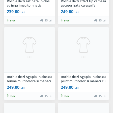
Rochie de zi satinata in clos
Rochie de zi Effect tip camasa
cu imprimeu tomnatic
accesorizata cu esarfa
eleganta
239,00
249,00
Lei
Lei
În stoc
15 Lei
În stoc
15 Lei
Rochie de zi Agapia in clos cu
Rochie de zi Agapia in clos cu
buline multicolore si maneci
print multicolor si maneci cu
cu volanas
volanas
249,00
249,00
Lei
Lei
În stoc
15 Lei
În stoc
15 Lei