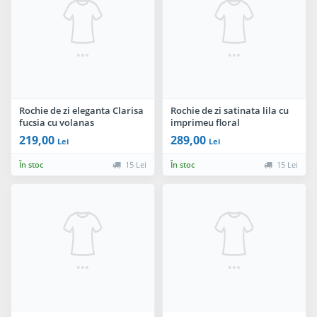
Rochie de zi eleganta Clarisa
Rochie de zi satinata lila cu
fucsia cu volanas
imprimeu floral
219,00
289,00
Lei
Lei
În stoc
15 Lei
În stoc
15 Lei