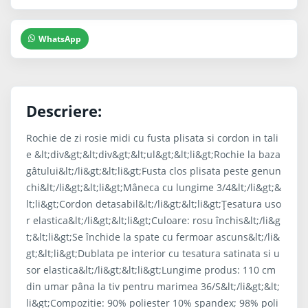
WhatsApp
Descriere:
Rochie de zi rosie midi cu fusta plisata si cordon in tali
e &lt;div&gt;&lt;div&gt;&lt;ul&gt;&lt;li&gt;Rochie la baza
gâtului&lt;/li&gt;&lt;li&gt;Fusta clos plisata peste genun
chi&lt;/li&gt;&lt;li&gt;Mâneca cu lungime 3/4&lt;/li&gt;&
lt;li&gt;Cordon detasabil&lt;/li&gt;&lt;li&gt;Țesatura uso
r elastica&lt;/li&gt;&lt;li&gt;Culoare: rosu închis&lt;/li&g
t;&lt;li&gt;Se închide la spate cu fermoar ascuns&lt;/li&
gt;&lt;li&gt;Dublata pe interior cu tesatura satinata si u
sor elastica&lt;/li&gt;&lt;li&gt;Lungime produs: 110 cm
din umar pâna la tiv pentru marimea 36/S&lt;/li&gt;&lt;
li&gt;Compozitie: 90% poliester 10% spandex; 98% poli