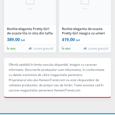
Rochie eleganta Pretty Girl
Rochie eleganta de ocazie
de ocazie lila in clos din tafta
Pretty Girl neagra cu umeri
goi si volane
389,00
419,00
Lei
Lei
În stoc
Livrare gratuită
În stoc
Livrare gratuită
Ofertă valabilă în limita stocului disponibil. Imagini cu caracter
informativ. Descrierile produselor sunt informative, în conformitate
cu datele transmise de către magazinele partenere.
Proprietarul site-ului HaineinTrend.com nu este răspunzător de
calitatea produselor, de preţuri sau de livrări. Toate acestea cad în
sarcina magazinelor partenere HaineinTrend.com