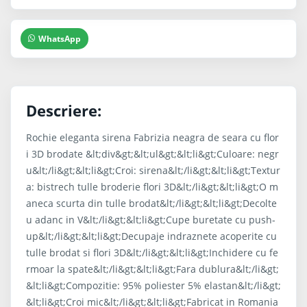
WhatsApp
Descriere:
Rochie eleganta sirena Fabrizia neagra de seara cu flor
i 3D brodate &lt;div&gt;&lt;ul&gt;&lt;li&gt;Culoare: negr
u&lt;/li&gt;&lt;li&gt;Croi: sirena&lt;/li&gt;&lt;li&gt;Textur
a: bistrech tulle broderie flori 3D&lt;/li&gt;&lt;li&gt;O m
aneca scurta din tulle brodat&lt;/li&gt;&lt;li&gt;Decolte
u adanc in V&lt;/li&gt;&lt;li&gt;Cupe buretate cu push-
up&lt;/li&gt;&lt;li&gt;Decupaje indraznete acoperite cu
tulle brodat si flori 3D&lt;/li&gt;&lt;li&gt;Inchidere cu fe
rmoar la spate&lt;/li&gt;&lt;li&gt;Fara dublura&lt;/li&gt;
&lt;li&gt;Compozitie: 95% poliester 5% elastan&lt;/li&gt;
&lt;li&gt;Croi mic&lt;/li&gt;&lt;li&gt;Fabricat in Romania