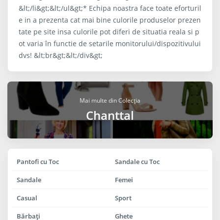
&lt;/li&gt;&lt;/ul&gt;* Echipa noastra face toate eforturil
e in a prezenta cat mai bine culorile produselor prezen
tate pe site insa culorile pot diferi de situatia reala si p
ot varia în functie de setarile monitorului/dispozitivului
dvs! &lt;br&gt;&lt;/div&gt;
Mai multe din Colecția
Chanttal
Pantofi cu Toc
Sandale cu Toc
Sandale
Femei
Casual
Sport
Bărbaţi
Ghete