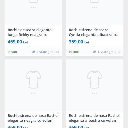
Rochie de seara eleganta
Rochie sirena de seara
lunga Bekky neagra cu
Cyntia eleganta albastra cu
model din paiete aurii
volane la umeri si colier
469,00
359,00
Lei
Lei
pretios
În stoc
Livrare gratuită
În stoc
Livrare gratuită
Rochie sirena de nasa Rachel
Rochie sirena de nasa Rachel
eleganta neagra cu volan
eleganta albastra cu volan
amplu
amplu
369,00
369,00
Lei
Lei