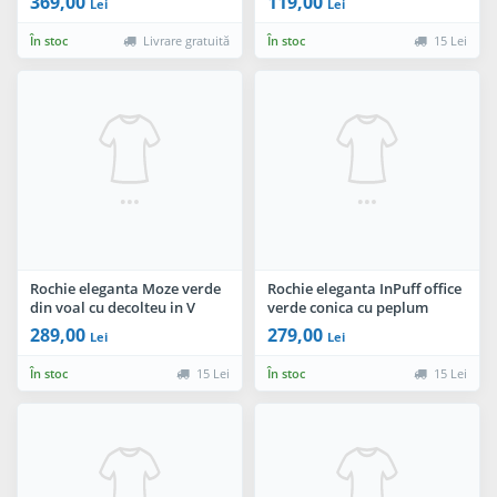
369,00
119,00
Lei
Lei
În stoc
Livrare gratuită
În stoc
15 Lei
Rochie eleganta Moze verde
Rochie eleganta InPuff office
din voal cu decolteu in V
verde conica cu peplum
289,00
279,00
Lei
Lei
În stoc
15 Lei
În stoc
15 Lei