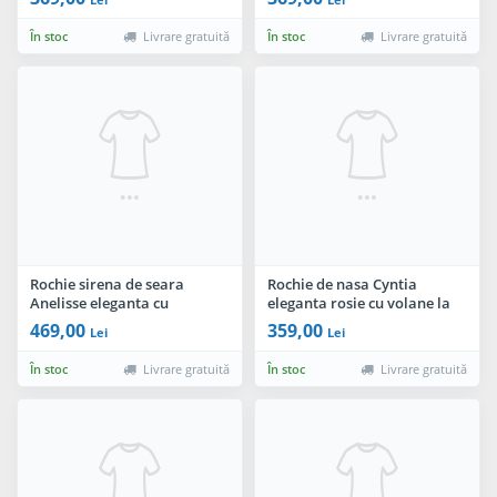
În stoc
Livrare gratuită
În stoc
Livrare gratuită
Rochie sirena de seara
Rochie de nasa Cyntia
Anelisse eleganta cu
eleganta rosie cu volane la
trandafiri brodati
umeri si colier pretios
469,00
359,00
Lei
Lei
În stoc
Livrare gratuită
În stoc
Livrare gratuită