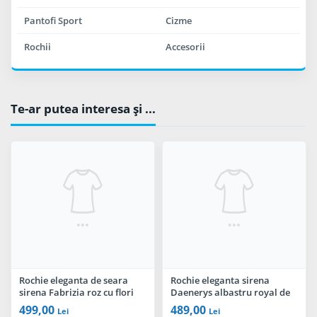
Pantofi Sport
Cizme
Rochii
Accesorii
Te-ar putea interesa şi ...
Rochie eleganta de seara
Rochie eleganta sirena
sirena Fabrizia roz cu flori
Daenerys albastru royal de
3D brodate
seara cu flori 3D si sclipici
499,00
489,00
Lei
Lei