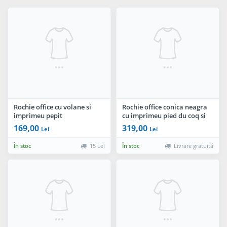
Rochie office cu volane si
Rochie office conica neagra
imprimeu pepit
cu imprimeu pied du coq si
curea in talie
169,00
319,00
Lei
Lei
În stoc
15 Lei
În stoc
Livrare gratuită