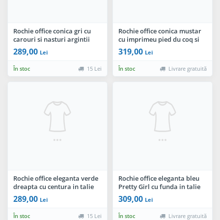
Rochie office conica gri cu
Rochie office conica mustar
carouri si nasturi argintii
cu imprimeu pied du coq si
decorativi
curea in talie
289,00
319,00
Lei
Lei
În stoc
15 Lei
În stoc
Livrare gratuită
Rochie office eleganta verde
Rochie office eleganta bleu
dreapta cu centura in talie
Pretty Girl cu funda in talie
289,00
309,00
Lei
Lei
În stoc
15 Lei
În stoc
Livrare gratuită