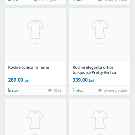
Rochie conica fir lame
Rochie eleganta office
turquoise Pretty Girl cu
nasturi aurii
289,00
339,00
Lei
Lei
În stoc
15 Lei
În stoc
Livrare gratuită