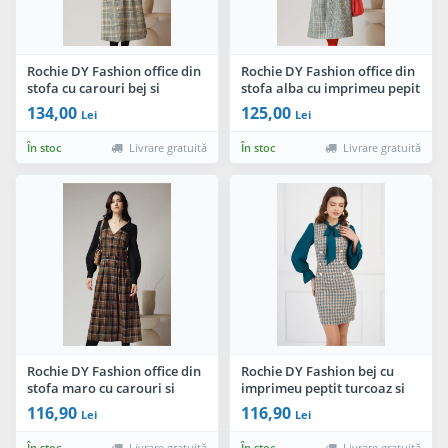
Rochie DY Fashion office din
Rochie DY Fashion office din
stofa cu carouri bej si
stofa alba cu imprimeu pepit
maneci negre
si maneci negre
134,00
125,00
Lei
Lei
În stoc
Livrare gratuită
În stoc
Livrare gratuită
Rochie DY Fashion office din
Rochie DY Fashion bej cu
stofa maro cu carouri si
imprimeu peptit turcoaz si
maneci negre
maneci din voal
116,90
116,90
Lei
Lei
În stoc
Livrare gratuită
În stoc
Livrare gratuită