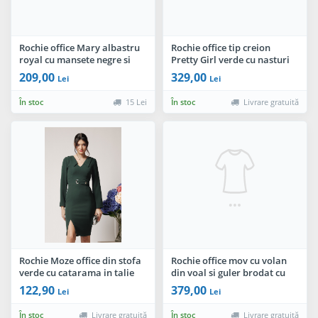
Rochie office Mary albastru
Rochie office tip creion
royal cu mansete negre si
Pretty Girl verde cu nasturi
funda
imbracati
209,00
329,00
Lei
Lei
În stoc
15 Lei
În stoc
Livrare gratuită
Rochie Moze office din stofa
Rochie office mov cu volan
verde cu catarama in talie
din voal si guler brodat cu
margele
122,90
379,00
Lei
Lei
În stoc
Livrare gratuită
În stoc
Livrare gratuită