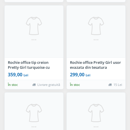
Rochie office tip creion
Rochie office Pretty Girl usor
Pretty Girl turquoise cu
evazata din tesatura
decolteu tip inima si curea
texturata din bumbac
359,00
299,00
Lei
Lei
În stoc
Livrare gratuită
În stoc
15 Lei